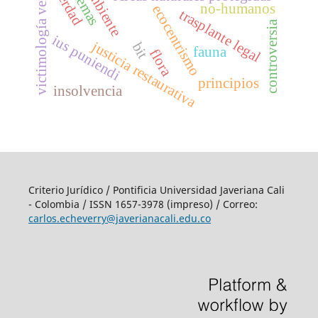
victimología verde
verdad
no-humanos
ecocentrismo
trasplante legal
controversia
ius puniendi
justicia restaurativa
bit
fauna
flora
principios
insolvencia
Criterio Jurídico / Pontificia Universidad Javeriana Cali
- Colombia / ISSN 1657-3978 (impreso) / Correo:
carlos.echeverry@javerianacali.edu.co