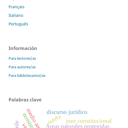
Français
Italiano
Português
Información
Para lectores/as
Para autores/as
Para bibliotecarios/as
Palabras clave
medio ambiente
discurso jurídico
ecosistemas
tutela
juez constitucional
Áreas naturales protegidas