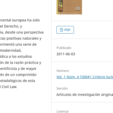
inental europea ha sido
el Derecho, y
PDF
ía, desde una perspectiva
cias positivas naturales y
erimentó una serie de
Publicado
smodernidad,
2011-06-03
dica a los estudios
n de la razón práctica y
entificista y de mayor
Número
avés de un comprimido
Vol. 1 Núm. 4 (2004): Criterio Jurí
metodológicos de esta
 Civil Law.
Sección
Artículos de investigación origina
Licencia