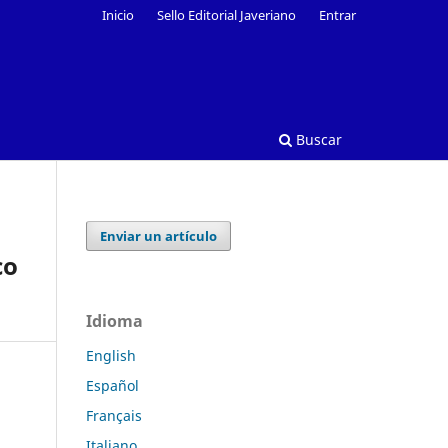
Inicio
Sello Editorial Javeriano
Entrar
Buscar
Enviar un artículo
co
Idioma
English
Español
Français
Italiano