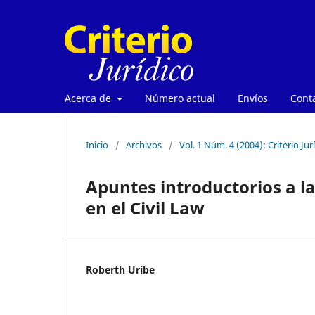
Acerca de
Número actual
Envíos
Cont
Inicio
/
Archivos
/
Vol. 1 Núm. 4 (2004): Criterio Jur
Apuntes introductorios a l
en el Civil Law
Roberth Uribe