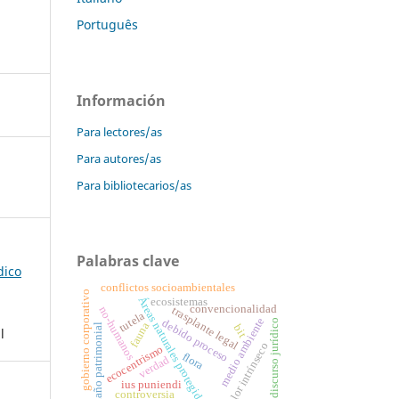
Português
Información
Para lectores/as
Para autores/as
Para bibliotecarios/as
Palabras clave
dico
conflictos socioambientales
gobierno corporativo
Áreas naturales protegidas
ecosistemas
convencionalidad
no-humanos
trasplante legal
tutela
medio ambiente
discurso jurídico
debido proceso
fauna
daño patrimonial
bit
l
valor intrínseco
ecocentrismo
flora
verdad
ius puniendi
controversia