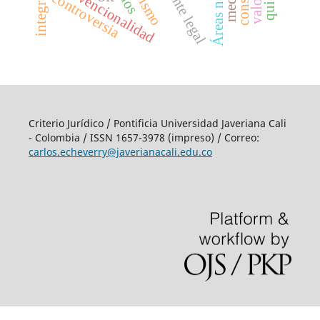
trasplante legal
convencionalidad
controversia
Criterio Jurídico / Pontificia Universidad Javeriana Cali
- Colombia / ISSN 1657-3978 (impreso) / Correo:
carlos.echeverry@javerianacali.edu.co