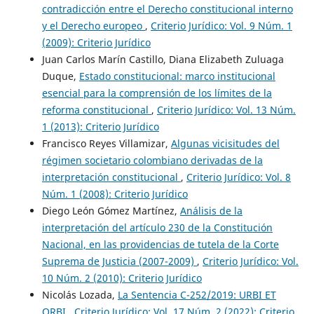
contradicción entre el Derecho constitucional interno
y el Derecho europeo
,
Criterio Jurídico: Vol. 9 Núm. 1
(2009): Criterio Jurídico
Juan Carlos Marín Castillo, Diana Elizabeth Zuluaga
Duque,
Estado constitucional: marco institucional
esencial para la comprensión de los límites de la
reforma constitucional
,
Criterio Jurídico: Vol. 13 Núm.
1 (2013): Criterio Jurídico
Francisco Reyes Villamizar,
Algunas vicisitudes del
régimen societario colombiano derivadas de la
interpretación constitucional
,
Criterio Jurídico: Vol. 8
Núm. 1 (2008): Criterio Jurídico
Diego León Gómez Martínez,
Análisis de la
interpretación del artículo 230 de la Constitución
Nacional, en las providencias de tutela de la Corte
Suprema de Justicia (2007-2009)
,
Criterio Jurídico: Vol.
10 Núm. 2 (2010): Criterio Jurídico
Nicolás Lozada,
La Sentencia C-252/2019: URBI ET
ORBI
,
Criterio Jurídico: Vol. 17 Núm. 2 (2022): Criterio