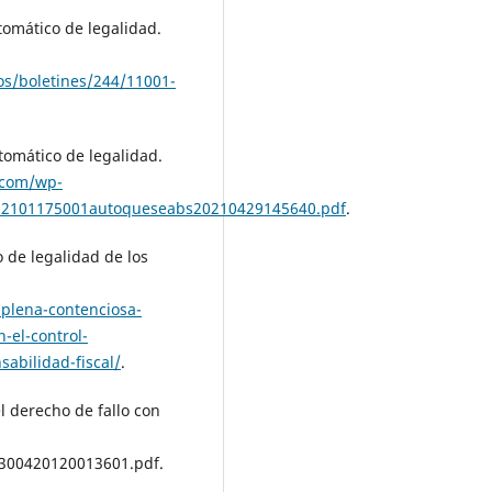
utomático de legalidad.
s/boletines/244/11001-
utomático de legalidad.
.com/wp-
02101175001autoqueseabs20210429145640.pdf
.
o de legalidad de los
plena-contenciosa-
-el-control-
sabilidad-fiscal/
.
l derecho de fallo con
3300420120013601.pdf.