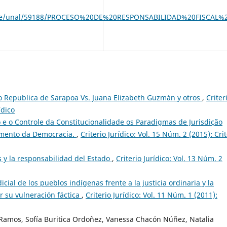
am/handle/unal/59188/PROCESO%20DE%20RESPONSABILIDAD%20
o Republica de Sarapoa Vs. Juana Elizabeth Guzmán y otros
,
Criter
ídico
 o Controle da Constitucionalidade os Paradigmas de Jurisdição
amento da Democracia.
,
Criterio Jurídico: Vol. 15 Núm. 2 (2015): Crit
y la responsabilidad del Estado
,
Criterio Jurídico: Vol. 13 Núm. 2
dicial de los pueblos indígenas frente a la justicia ordinaria y la
r su vulneración fáctica
,
Criterio Jurídico: Vol. 11 Núm. 1 (2011):
Ramos, Sofía Buritica Ordoñez, Vanessa Chacón Núñez, Natalia