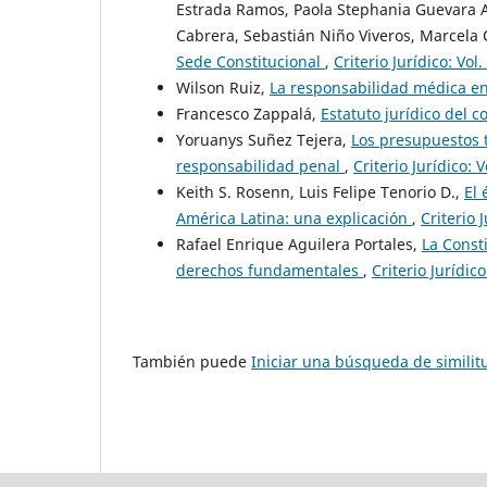
Estrada Ramos, Paola Stephania Guevara A
Cabrera, Sebastián Niño Viveros, Marcel
Sede Constitucional
,
Criterio Jurídico: Vol
Wilson Ruiz,
La responsabilidad médica e
Francesco Zappalá,
Estatuto jurídico del 
Yoruanys Suñez Tejera,
Los presupuestos t
responsabilidad penal
,
Criterio Jurídico: 
Keith S. Rosenn, Luis Felipe Tenorio D.,
El 
América Latina: una explicación
,
Criterio 
Rafael Enrique Aguilera Portales,
La Const
derechos fundamentales
,
Criterio Jurídico
También puede
Iniciar una búsqueda de simili