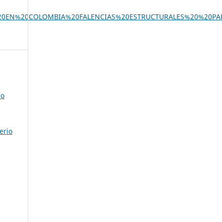
FISCAL%20EN%20COLOMBIA%20FALENCIAS%20ESTRUCTURALES%20%
io
erio