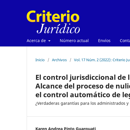
Acerca de
Número actual
Envíos
Cont
Inicio
/
Archivos
/
Vol. 17 Núm. 2 (2022): Criterio Ju
El control jurisdiccional de 
Alcance del proceso de nuli
el control automático de le
¿Verdaderas garantías para los administrados y 
Karen Andrea Pinto Guarguati