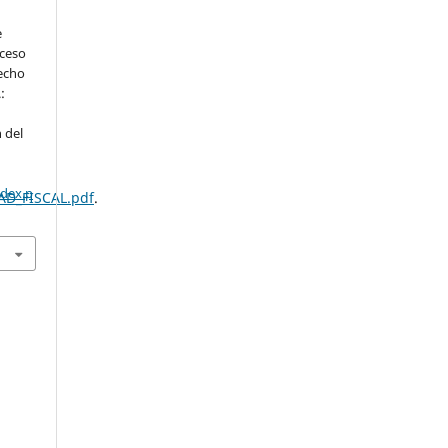
e
oceso
recho
:
 del
ndex.p
AD_FISCAL.pdf
.