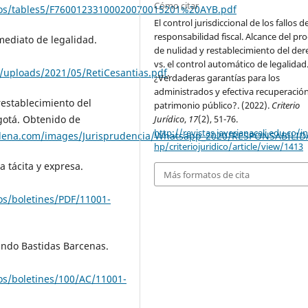
Cómo citar
tos/tables5/F76001233100020070015201%20AYB.pdf
El control jurisdiccional de los fallos d
responsabilidad fiscal. Alcance del pr
nmediato de legalidad.
de nulidad y restablecimiento del de
vs. el control automático de legalidad.
/uploads/2021/05/RetiCesantias.pdf
.
¿Verdaderas garantías para los
administrados y efectiva recuperación
restablecimiento del
patrimonio público?. (2022).
Criterio
ogotá. Obtenido de
Jurídico
,
17
(2), 51-76.
http://revistas.javerianacali.edu.co/i
alena.com/images/Jurisprudencia/Whatsapp_2020/RESPONSABILID
hp/criteriojuridico/article/view/1413
a tácita y expresa.
Más formatos de cita
s/boletines/PDF/11001-
nando Bastidas Barcenas.
s/boletines/100/AC/11001-