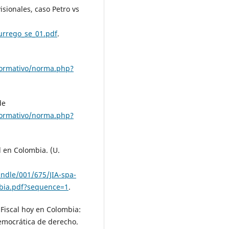
isionales, caso Petro vs
urrego_se_01.pdf
.
normativo/norma.php?
de
normativo/norma.php?
al en Colombia. (U.
andle/001/675/JIA-spa-
mbia.pdf?sequence=1
.
Fiscal hoy en Colombia:
democrática de derecho.