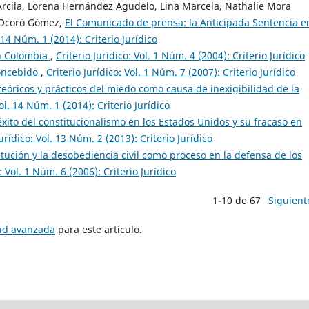
rcila, Lorena Hernández Agudelo, Lina Marcela, Nathalie Mora
a Ocoró Gómez,
El Comunicado de prensa: la Anticipada Sentencia e
. 14 Núm. 1 (2014): Criterio Jurídico
n Colombia
,
Criterio Jurídico: Vol. 1 Núm. 4 (2004): Criterio Jurídico
concebido
,
Criterio Jurídico: Vol. 1 Núm. 7 (2007): Criterio Jurídico
eóricos y prácticos del miedo como causa de inexigibilidad de la
Vol. 14 Núm. 1 (2014): Criterio Jurídico
éxito del constitucionalismo en los Estados Unidos y su fracaso en
Jurídico: Vol. 13 Núm. 2 (2013): Criterio Jurídico
itución y la desobediencia civil como proceso en la defensa de los
: Vol. 1 Núm. 6 (2006): Criterio Jurídico
1-10 de 67
Siguient
tud avanzada
para este artículo.