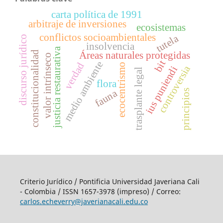
carta política de 1991
arbitraje de inversiones
ecosistemas
conflictos socioambientales
tutela
discurso jurídico
insolvencia
justicia restaurativa
constitucionalidad
Áreas naturales protegidas
valor intrínseco
bit
medio ambiente
verdad
ecocentrismo
controversia
ius puniendi
trasplante legal
flora
fauna
principios
Criterio Jurídico / Pontificia Universidad Javeriana Cali
- Colombia / ISSN 1657-3978 (impreso) / Correo:
carlos.echeverry@javerianacali.edu.co