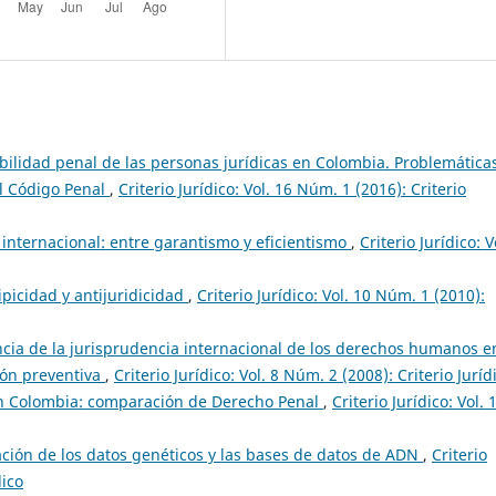
bilidad penal de las personas jurídicas en Colombia. Problemática
el Código Penal
,
Criterio Jurídico: Vol. 16 Núm. 1 (2016): Criterio
internacional: entre garantismo y eficientismo
,
Criterio Jurídico: V
tipicidad y antijuridicidad
,
Criterio Jurídico: Vol. 10 Núm. 1 (2010):
ncia de la jurisprudencia internacional de los derechos humanos e
sión preventiva
,
Criterio Jurídico: Vol. 8 Núm. 2 (2008): Criterio Juríd
en Colombia: comparación de Derecho Penal
,
Criterio Jurídico: Vol. 
ación de los datos genéticos y las bases de datos de ADN
,
Criterio
dico