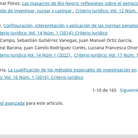
nal Flórez,
Las masacres de Río Negro: reflexiones sobre el genoci
ón de investigar, juzgar y castigar
,
Criterio Jurídico: Vol. 12 Núm.
e,
Configuración, interpretación y aplicación de las normas penale
terio Jurídico: Vol. 14 Núm. 1 (2014): Criterio Jurídico
 Campo, Sebastián Gutiérrez Vanegas, Juan Manuel Ortiz García,
eal Barona, Juan Camilo Rodríguez Cortés, Luciana Francesca Onor
iterio Jurídico Vol. 14 Núm 1 (2022)
,
Criterio Jurídico: Vol. 17 Núm. 
ria,
La cualificación de los métodos especiales de investigación en
co: Vol. 16 Núm. 1 (2016): Criterio Jurídico
1-10 de 165
Siguient
tud avanzada
para este artículo.