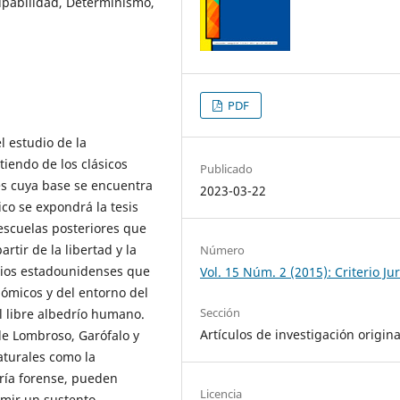
lpabilidad, Determinismo,
PDF
l estudio de la
tiendo de los clásicos
Publicado
tes cuya base se encuentra
2023-03-22
ico se expondrá la tesis
 escuelas posteriores que
tir de la libertad y la
Número
udios estadounidenses que
Vol. 15 Núm. 2 (2015): Criterio Ju
nómicos y del entorno del
Sección
l libre albedrío humano.
Artículos de investigación origina
de Lombroso, Garófalo y
aturales como la
tría forense, pueden
Licencia
rimir un sustento