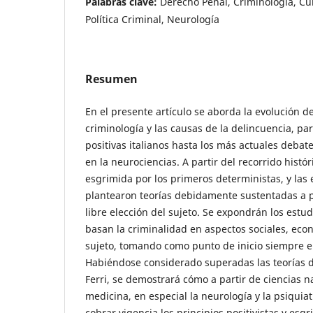
Palabras clave:
Derecho Penal, Criminología, Cu
Política Criminal, Neurología
Resumen
En el presente artículo se aborda la evolución de
criminología y las causas de la delincuencia, par
positivas italianos hasta los más actuales deba
en la neurociencias. A partir del recorrido histór
esgrimida por los primeros deterministas, y las
plantearon teorías debidamente sustentadas a par
libre elección del sujeto. Se expondrán los est
basan la criminalidad en aspectos sociales, eco
sujeto, tomando como punto de inicio siempre e
Habiéndose considerado superadas las teorías 
Ferri, se demostrará cómo a partir de ciencias n
medicina, en especial la neurología y la psiquia
cobrar vigencia los principios positivistas y esg