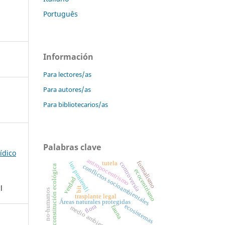
Português
Información
Para lectores/as
Para autores/as
Para bibliotecarios/as
Palabras clave
rídico
antropocentrismo
formalismo
tutela
ius puniendi
controversia
conflictos socioambientales
constitución ecológica
ecocentrismo
verdad
l
bit
no-humanos
trasplante legal
Áreas naturales protegidas
flora
ecosistemas
fauna
medio ambiente