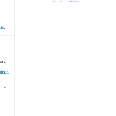
valor intrínseco
 4.0
.
ídico
,
ndex.p