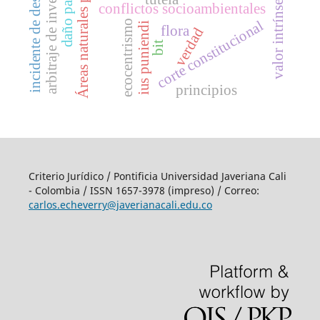
Áreas naturales protegidas
arbitraje de inversiones
incidente de desacato
valor intrínseco
conflictos socioambientales
corte constitucional
ecocentrismo
ius puniendi
flora
verdad
bit
principios
Criterio Jurídico / Pontificia Universidad Javeriana Cali
- Colombia / ISSN 1657-3978 (impreso) / Correo:
carlos.echeverry@javerianacali.edu.co