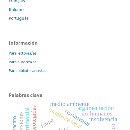
Français
Italiano
Português
Información
Para lectores/as
Para autores/as
Para bibliotecarios/as
Palabras clave
medio ambiente
argumentación
trasplante legal
daño patrimonial
ecosistemas
no-humanos
insolvencia
fauna
tutela