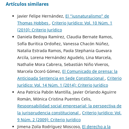
Artículos similares
Javier Felipe Hernández,
El “iusnaturalismo” de
Thomas Hobbes
,
Criterio Jurídico: Vol. 10 Núm. 1
(2010): Criterio Jurídico
Daniela Bedoya Ramírez, Claudia Bernate Ramos,
Sofía Buritica Ordoñez, Vanessa Chacón Núñez,
Natalia Estrada Ramos, Paola Stephania Guevara
Arcila, Lorena Hernández Agudelo, Lina Marcela,
Nathalie Mora Cabrera, Sebastián Niño Viveros,
Marcela Ocoró Gómez,
El Comunicado de prensa: la
Anticipada Sentencia en Sede Constitucional
,
Criterio
Jurídico: Vol. 14 Núm. 1 (2014): Criterio Jurídico
Ana Patricia Pabón Mantilla, Javier Orlando Aguirre
Román, Mónica Cristina Puentes Celis,
Responsabilidad social empresarial: la perspectiva de
la jurisprudencia constitucional
,
Criterio Jurídico: Vol.
9 Núm. 2 (2009): Criterio Jurídico
Jimena Zoila Rodríguez Moscoso,
El derecho a la