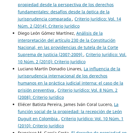
propiedad desde la perspectiva de los derechos
fundamentales: desafíos desde la óptica de la
jurisprudencia comparada
,
Criterio Jurídico: Vol. 14
Núm. 2 (2014): Criterio Jurídico
Diego León Gómez Martínez,
Análisis de la
interpretación del artículo 230 de la Constitución
Nacional, en las providencias de tutela de la Corte
Suprema de Justicia (2007-2009)
,
Criterio Jurídico: Vol.
10 Núm. 2 (2010): Criterio Jurídico
Luciano Martín Donadio Linares,
La influencia de la
jurisprudencia internacional de los derechos
humanos en la práctica judicial interna: el caso de la
prisión preventiva
,
Criterio Jurídico: Vol. 8 Núm. 2
(2008): Criterio Jurídico
Eliécer Batista Pereira, James Iván Coral Lucero,
La
función social de la propiedad: la recepción de León
Duguit en Colombia
,
Criterio Jurídico: Vol. 10 Núm. 1
(2010): Criterio Jurídico
Francisco M. García Costa,
El derecho de propiedad en