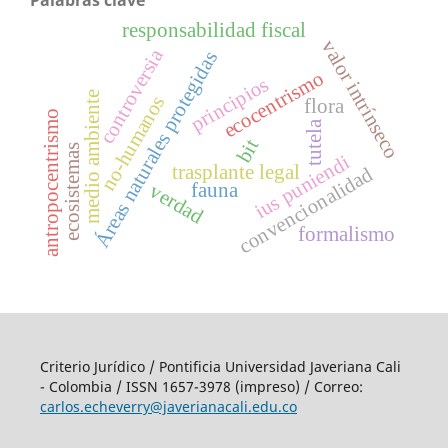
responsabilidad fiscal
valor intrínseco
controversia
Áreas naturales protegidas
ecocentrismo
principios
medio ambiente
no-humanos
flora
antropocentrismo
tutela
bit
ecosistemas
ius puniendi
trasplante legal
convencionalidad
fauna
verdad
formalismo
Criterio Jurídico / Pontificia Universidad Javeriana Cali
- Colombia / ISSN 1657-3978 (impreso) / Correo:
carlos.echeverry@javerianacali.edu.co