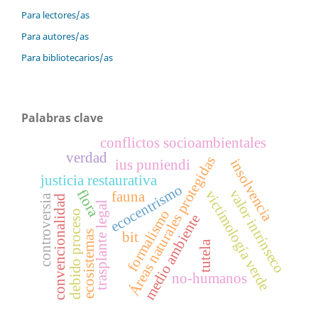
Para lectores/as
Para autores/as
Para bibliotecarios/as
Palabras clave
conflictos socioambientales
verdad
Áreas naturales protegidas
insolvencia
ius puniendi
justicia restaurativa
ecocentrismo
valor intrínseco
flora
victimología verde
fauna
controversia
convencionalidad
trasplante legal
formalismo
debido proceso
medio ambiente
ecosistemas
bit
tutela
no-humanos