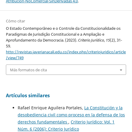
Atribución-NoComercial-SinDerivadas 4.0
.
Cómo citar
O Estado Contemporâneo e o Controle da Constitucionalidade os
Paradigmas de Jurisdição Constitucional e a Ampliação e
Aprofundamento da Democracia. (2023).
Criterio Jurídico
,
15
(2), 31-
59.
http://revistas.javerianacali.edu.co/index.php/criteriojuridico/article
/view/749
Más formatos de cita
Artículos similares
Rafael Enrique Aguilera Portales,
La Constitución y la
desobediencia civil como proceso en la defensa de los
derechos fundamentales
,
Criterio Jurídico: Vol. 1
Núm. 6 (2006): Criterio Jurídico