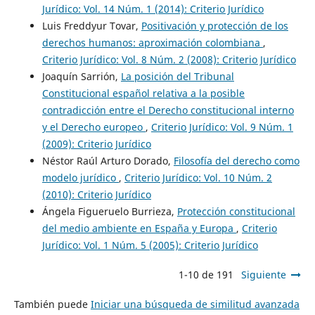
Jurídico: Vol. 14 Núm. 1 (2014): Criterio Jurídico
Luis Freddyur Tovar,
Positivación y protección de los
derechos humanos: aproximación colombiana
,
Criterio Jurídico: Vol. 8 Núm. 2 (2008): Criterio Jurídico
Joaquín Sarrión,
La posición del Tribunal
Constitucional español relativa a la posible
contradicción entre el Derecho constitucional interno
y el Derecho europeo
,
Criterio Jurídico: Vol. 9 Núm. 1
(2009): Criterio Jurídico
Néstor Raúl Arturo Dorado,
Filosofía del derecho como
modelo jurídico
,
Criterio Jurídico: Vol. 10 Núm. 2
(2010): Criterio Jurídico
Ángela Figueruelo Burrieza,
Protección constitucional
del medio ambiente en España y Europa
,
Criterio
Jurídico: Vol. 1 Núm. 5 (2005): Criterio Jurídico
1-10 de 191
Siguiente
También puede
Iniciar una búsqueda de similitud avanzada