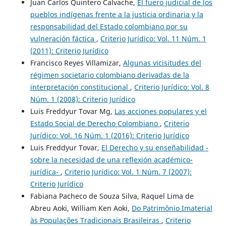
Juan Carlos Quintero Calvache,
El fuero judicial de los
pueblos indígenas frente a la justicia ordinaria y la
responsabilidad del Estado colombiano por su
vulneración fáctica
,
Criterio Jurídico: Vol. 11 Núm. 1
(2011): Criterio Jurídico
Francisco Reyes Villamizar,
Algunas vicisitudes del
régimen societario colombiano derivadas de la
interpretación constitucional
,
Criterio Jurídico: Vol. 8
Núm. 1 (2008): Criterio Jurídico
Luis Freddyur Tovar Mg,
Las acciones populares y el
Estado Social de Derecho Colombiano
,
Criterio
Jurídico: Vol. 16 Núm. 1 (2016): Criterio Jurídico
Luis Freddyur Tovar,
El Derecho y su enseñabilidad -
sobre la necesidad de una reflexión académico-
jurídica-
,
Criterio Jurídico: Vol. 1 Núm. 7 (2007):
Criterio Jurídico
Fabiana Pacheco de Souza Silva, Raquel Lima de
Abreu Aoki, William Ken Aoki,
Do Patrimônio Imaterial
às Populações Tradicionais Brasileiras
,
Criterio