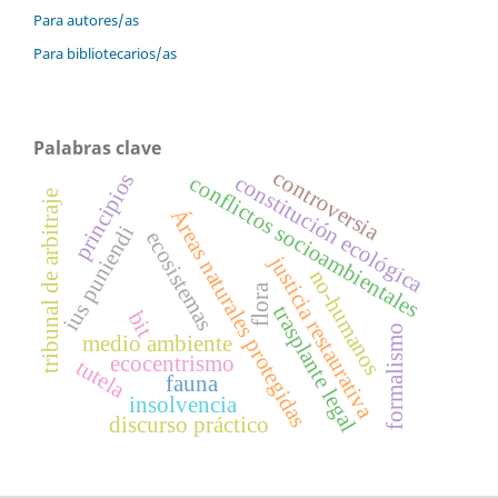
Para autores/as
Para bibliotecarios/as
Palabras clave
controversia
principios
constitución ecológica
conflictos socioambientales
tribunal de arbitraje
Áreas naturales protegidas
ius puniendi
ecosistemas
justicia restaurativa
no-humanos
flora
trasplante legal
bit
formalismo
medio ambiente
ecocentrismo
tutela
fauna
insolvencia
discurso práctico