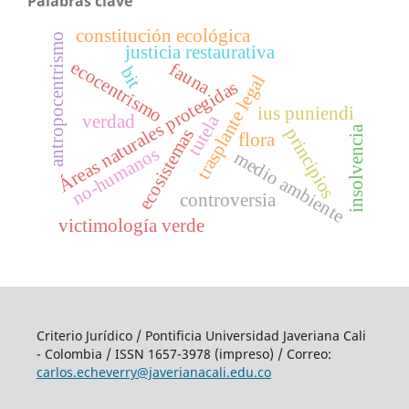
Palabras clave
constitución ecológica
antropocentrismo
justicia restaurativa
ecocentrismo
fauna
bit
trasplante legal
Áreas naturales protegidas
ius puniendi
tutela
verdad
insolvencia
principios
ecosistemas
flora
no-humanos
medio ambiente
controversia
victimología verde
Criterio Jurídico / Pontificia Universidad Javeriana Cali
- Colombia / ISSN 1657-3978 (impreso) / Correo:
carlos.echeverry@javerianacali.edu.co