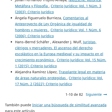
Metáfora y Filosofía
,
Criterio Jurídico: Vol. 1 Núm. 3
(2003): Criterio Jurídico
Ángela Figueruelo Burrieza,
Comentarios al
Anteproyecto de Ley Orgánica de igualdad de
hombres y mujeres
,
Criterio Jurídico: Vol. 1 Núm. 6
(2006): Criterio Jurídico
Hans–Bernd Schäfer , Alexander J. Wulf,
Juristas,
clérigos y mercaderes. El ascenso del derecho
escolástico en la Europa medieval y su impacto en el
crecimiento económico
,
Criterio Jurídico: Vol. 15 Núm.
1 (2015): Criterio Jurídico
Alejandra Ramírez López,
Trasplante legal en materia
de áreas naturales protegidas
,
Criterio Jurídico: Vol.
17 Núm. 2 (2022): Criterio Jurídico
1-10 de 82
Siguiente
También puede
Iniciar una búsqueda de similitud avanzada
para este artículo.