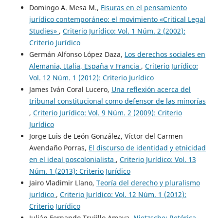
Domingo A. Mesa M.,
Fisuras en el pensamiento
jurídico contemporáneo: el movimiento «Critical Legal
Studies»
,
Criterio Jurídico: Vol. 1 Núm. 2 (2002):
Criterio Jurídico
Germán Alfonso López Daza,
Los derechos sociales en
Alemania, Italia, España y Francia
,
Criterio Jurídico:
Vol. 12 Núm. 1 (2012): Criterio Jurídico
James Iván Coral Lucero,
Una reflexión acerca del
tribunal constitucional como defensor de las minorías
,
Criterio Jurídico: Vol. 9 Núm. 2 (2009): Criterio
Jurídico
Jorge Luis de León González, Víctor del Carmen
Avendaño Porras,
El discurso de identidad y etnicidad
en el ideal poscolonialista
,
Criterio Jurídico: Vol. 13
Núm. 1 (2013): Criterio Jurídico
Jairo Vladimir Llano,
Teoría del derecho y pluralismo
jurídico
,
Criterio Jurídico: Vol. 12 Núm. 1 (2012):
Criterio Jurídico
Julián Fernando Trujillo Amaya,
Nietzsche: Retórica,