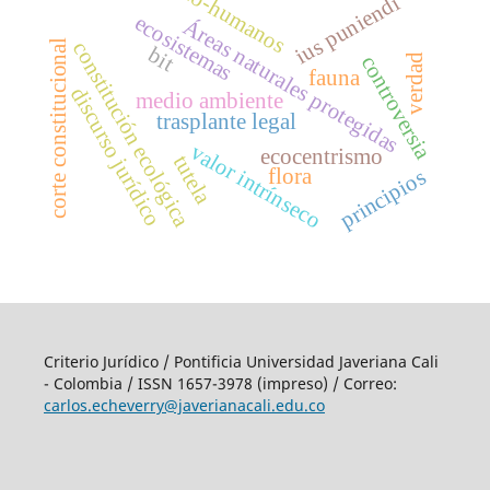
no-humanos
ius puniendi
ecosistemas
Áreas naturales protegidas
corte constitucional
constitución ecológica
bit
verdad
controversia
fauna
discurso jurídico
medio ambiente
trasplante legal
valor intrínseco
ecocentrismo
tutela
flora
principios
Criterio Jurídico / Pontificia Universidad Javeriana Cali
- Colombia / ISSN 1657-3978 (impreso) / Correo:
carlos.echeverry@javerianacali.edu.co