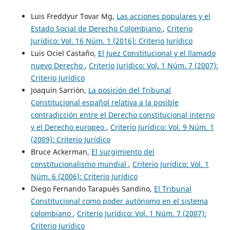
Luis Freddyur Tovar Mg,
Las acciones populares y el
Estado Social de Derecho Colombiano
,
Criterio
Jurídico: Vol. 16 Núm. 1 (2016): Criterio Jurídico
Luis Ociel Castaño,
El Juez Constitucional y el llamado
nuevo Derecho
,
Criterio Jurídico: Vol. 1 Núm. 7 (2007):
Criterio Jurídico
Joaquín Sarrión,
La posición del Tribunal
Constitucional español relativa a la posible
contradicción entre el Derecho constitucional interno
y el Derecho europeo
,
Criterio Jurídico: Vol. 9 Núm. 1
(2009): Criterio Jurídico
Bruce Ackerman,
El surgimiento del
constitucionalismo mundial
,
Criterio Jurídico: Vol. 1
Núm. 6 (2006): Criterio Jurídico
Diego Fernando Tarapués Sandino,
El Tribunal
Constitucional como poder autónomo en el sistema
colombiano
,
Criterio Jurídico: Vol. 1 Núm. 7 (2007):
Criterio Jurídico