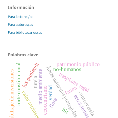
Información
Para lectores/as
Para autores/as
Para bibliotecarios/as
Palabras clave
patrimonio público
ius puniendi
corte constitucional
Áreas naturales protegidas
no-humanos
medio ambiente
arbitraje de inversiones
trasplante legal
tutela
fauna
verdad
ecocentrismo
valor intrínseco
controversia
ecosistemas
flora
bit