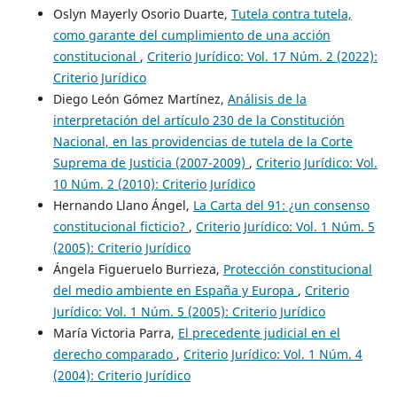
Oslyn Mayerly Osorio Duarte,
Tutela contra tutela,
como garante del cumplimiento de una acción
constitucional
,
Criterio Jurídico: Vol. 17 Núm. 2 (2022):
Criterio Jurídico
Diego León Gómez Martínez,
Análisis de la
interpretación del artículo 230 de la Constitución
Nacional, en las providencias de tutela de la Corte
Suprema de Justicia (2007-2009)
,
Criterio Jurídico: Vol.
10 Núm. 2 (2010): Criterio Jurídico
Hernando Llano Ángel,
La Carta del 91: ¿un consenso
constitucional ficticio?
,
Criterio Jurídico: Vol. 1 Núm. 5
(2005): Criterio Jurídico
Ángela Figueruelo Burrieza,
Protección constitucional
del medio ambiente en España y Europa
,
Criterio
Jurídico: Vol. 1 Núm. 5 (2005): Criterio Jurídico
María Victoria Parra,
El precedente judicial en el
derecho comparado
,
Criterio Jurídico: Vol. 1 Núm. 4
(2004): Criterio Jurídico