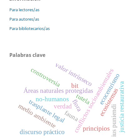
Para lectores/as
Para autores/as
Para bibliotecarios/as
Palabras clave
valor intrínseco
controversia
conflictos socioambientales
ecocentrismo
justicia restaurativa
bit
ecosistemas
Áreas naturales protegidas
tutela
no-humanos
trasplante legal
flora
medio ambiente
verdad
ius puniendi
fauna
principios
discurso práctico