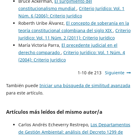
Bruce Ackerman,
El surgimiento del
constitucionalismo mundial
,
Criterio Jurídico: Vol. 1
Núm. 6 (2006): Criterio Jurídico
Roberth Uribe Álvarez,
El concepto de soberanía en la
teoría constitucional colombiana del siglo XIX
,
Criterio
Jurídico: Vol. 11 Núm. 2 (2011): Criterio Jurídico
María Victoria Parra,
El precedente judicial en el
derecho comparado
,
Criterio Jurídico: Vol. 1 Núm. 4
(2004): Criterio Jurídico
1-10 de 213
Siguiente
También puede
Iniciar una búsqueda de similitud avanzada
para este artículo.
Artículos más leídos del mismo autor/a
Carlos Andrés Echeverry Restrepo,
Los Departamentos
de Gestión Ambiental: análisis del Decreto 1299 de