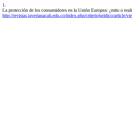
1.
La protección de los consumidores en la Unión Europea: ¿mito o real
http://revistas.javerianacali.edu.co/index.php/criteriojuridico/article/v