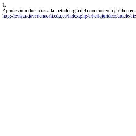
1.
Apuntes introductorios a la metodología del conocimiento jurídico en
http://revistas.javerianacali.edu.co/index.php/criteriojuridico/article/v