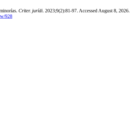
 minorías.
Criter. jurídi
. 2023;9(2):81-97. Accessed August 8, 2026.
iew/928