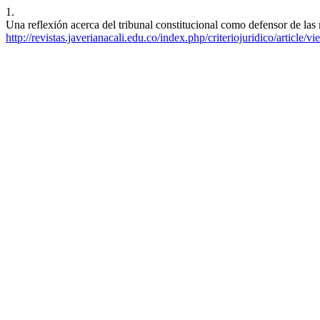
1.
Una reflexión acerca del tribunal constitucional como defensor de las
http://revistas.javerianacali.edu.co/index.php/criteriojuridico/article/v