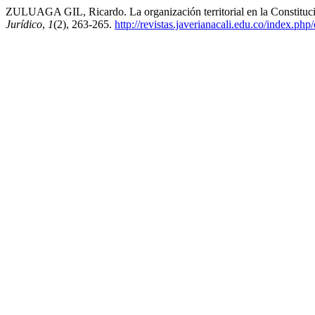
ZULUAGA GIL, Ricardo. La organización territorial en la Constitució
Jurídico
,
1
(2), 263-265.
http://revistas.javerianacali.edu.co/index.php/