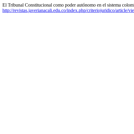
El Tribunal Constitucional como poder autónomo en el sistema colom
http://revistas.javerianacali.edu.co/index.php/criteriojuridico/article/v