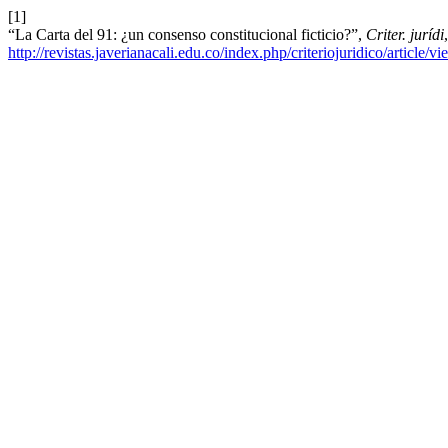
[1]
“La Carta del 91: ¿un consenso constitucional ficticio?”,
Criter. jurídi
http://revistas.javerianacali.edu.co/index.php/criteriojuridico/article/v