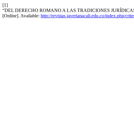
[1]
“DEL DERECHO ROMANO A LAS TRADICIONES JURÍDICA
[Online]. Available:
http://revistas.javerianacali.edu.co/index.php/crite