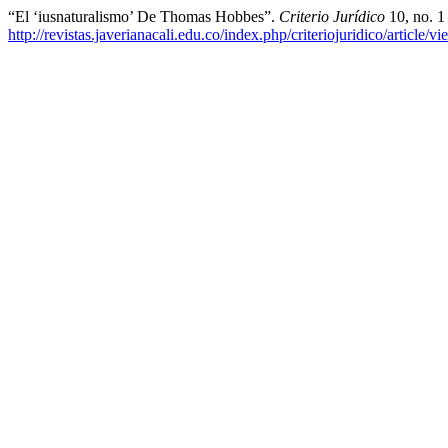
“El ‘iusnaturalismo’ De Thomas Hobbes”.
Criterio Jurídico
10, no. 1
http://revistas.javerianacali.edu.co/index.php/criteriojuridico/article/v