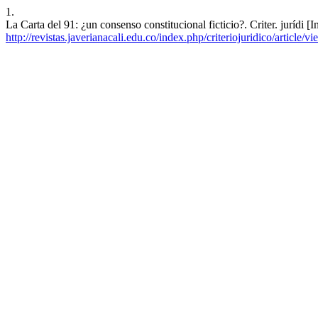
1.
La Carta del 91: ¿un consenso constitucional ficticio?. Criter. jurídi [
http://revistas.javerianacali.edu.co/index.php/criteriojuridico/article/v