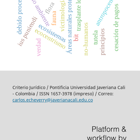
victimología verde
antropocentrismo
Áreas naturales protegidas
medio ambiente
trasplante legal
debido proceso
flora
s
fauna
ius puniendi
ecosistemas
no-humanos
ecocentrismo
c
e
s
a
c
i
ó
n
d
e
p
a
g
o
principios
tutela
bit
verdad
Criterio Jurídico / Pontificia Universidad Javeriana Cali
- Colombia / ISSN 1657-3978 (impreso) / Correo:
carlos.echeverry@javerianacali.edu.co