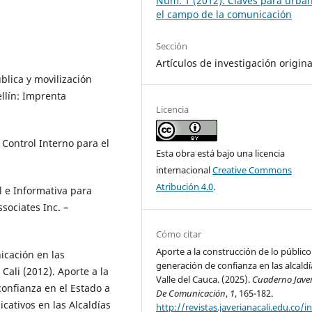
Núm. 1 (2012): Claves para urban
el campo de la comunicación
Sección
Artículos de investigación origina
ública y movilización
llín: Imprenta
Licencia
ontrol Interno para el
Esta obra está bajo una licencia
internacional
Creative Commons
Atribución 4.0
.
 e Informativa para
sociates Inc. –
Cómo citar
Aporte a la construcción de lo público 
icación en las
generación de confianza en las alcaldí
Cali (2012). Aporte a la
Valle del Cauca. (2025).
Cuaderno Jave
confianza en el Estado a
De Comunicación
,
1
, 165-182.
cativos en las Alcaldías
http://revistas.javerianacali.edu.co/i