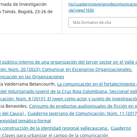
hp/cuadernojaverianodecomunicacio
ornada de Investigación
cle/view/1656
o Tomás. Bogotá, 23-26 de
Más formatos de cita
l público interno de una organización del tercer sector en el Valle 
ón: Núm. 20 (2023): Comunicar en Escenarios Organizacionales.
nicación en las Organizaciones
ía Valderrama Betancourth,
La comunicación en el fortalecimiento
 del Voluntariado Juvenil de la Cruz Roja Colombiana, Seccional Val
ción: Núm. 8 (2015): El joven como actor y sujeto de investigaci
cia Benavides,
Consumo de productos audiovisuales de ficción en e
e del Cauca)
,
Cuaderno Javeriano de Comunicación: Núm. 11 (2017
lexividad temático-formal
la construcción de la identidad regional vallecaucana
,
Cuaderno
: Claves para urbanizar el campo de la comunicación