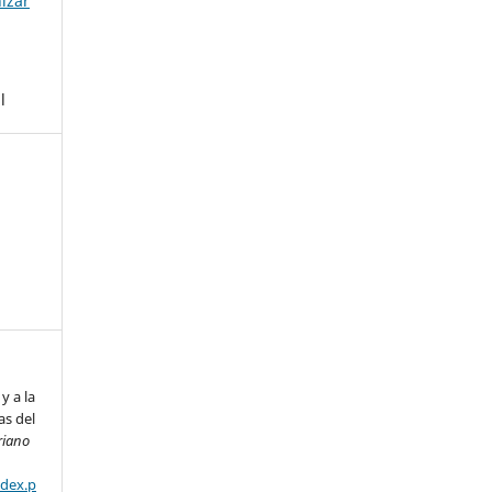
izar
l
y a la
as del
riano
ndex.p