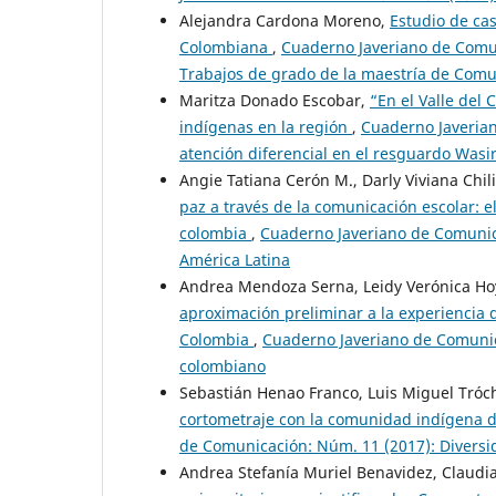
Alejandra Cardona Moreno,
Estudio de ca
Colombiana
,
Cuaderno Javeriano de Comun
Trabajos de grado de la maestría de Comu
Maritza Donado Escobar,
“En el Valle del
indígenas en la región
,
Cuaderno Javerian
atención diferencial en el resguardo Was
Angie Tatiana Cerón M., Darly Viviana Chil
paz a través de la comunicación escolar: el
colombia
,
Cuaderno Javeriano de Comunic
América Latina
Andrea Mendoza Serna, Leidy Verónica Ho
aproximación preliminar a la experiencia d
Colombia
,
Cuaderno Javeriano de Comunica
colombiano
Sebastián Henao Franco, Luis Miguel Tróc
cortometraje con la comunidad indígena d
de Comunicación: Núm. 11 (2017): Diversid
Andrea Stefanía Muriel Benavidez, Claudia