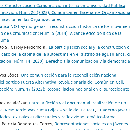
so: Caracterización Comunicación interna en Universidad Pública
icación: Núm. 20 (2023): Comunicar en Escenarios Organizaciona
nicación en las Organizaciones
 Cauca NO hay indígenas”: reconstrucción histórica de los movimien
o de Comunicación: Núm. 5 (2014): Alcance ético político de la
iruma
ito S., Caroly Perdomo R.,
La participación social y la construcción 
 caso de la cabina de la autoestima en el distrito de aguablanca, ca
ación: Núm. 14 (2020): Derecho a la comunicación y la democracia
yos López,
Una comunicación para la reconciliación nacional:
el partido Fuerza Alternativa Revolucionaria del Común en Cali,
ción: Núm. 17 (2022): Reconciliación nacional en el suroccidente
hez Belalcázar,
Entre la ficción y el documental: realización de un
el Resguardo Wasiruma (Vijes – Valle del Cauca)
,
Cuaderno Javeri
ades textuales audiovisuales y reflexividad temático-formal
 Patricia Bohórquez Torres,
Representaciones sociales en jóvenes