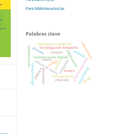
Para bibliotecarios/as
Palabras clave
videoensayo
inteligencia artificial
universitarios
jóvenes
investigación formativa
jambaló
fidelización
clientes
comunicación digital
posicionamiento
cauca
código
valores de marca
indígenas
artistas
alberto efendy
storytelling
público
entrevista
ensayo
consumidores
moral
creación