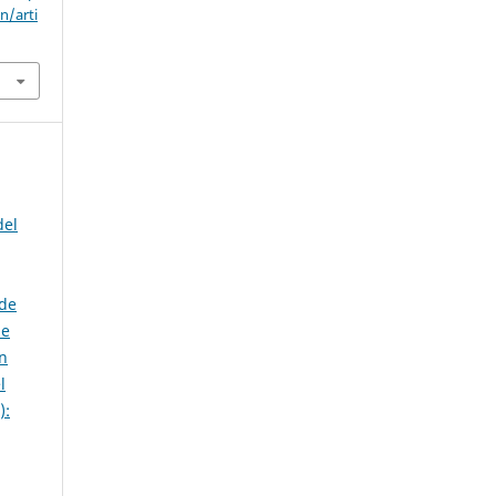
n/arti
del
 de
le
ón
l
):