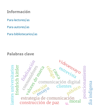
Información
Para lectores/as
Para autores/as
Para bibliotecarios/as
Palabras clave
videoensayo
fidelización
consumidores
valores de marca
código
estudiantes universitarios
friedrich kittler
entrevista
posicionamiento
cauca
comunicación digital
guardia indigena
creación
clientes
público
ensayo
estrategia de comunicación
moral
construcción de paz