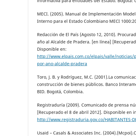
informativa para entidades del Estado. Bogotá: 
MECI. (2005). Manual de Implementación Model
Interno para el Estado Colombiano MECI 1000:2
Redacción de El País (Agosto 12, 2010). Procura
año al Alcalde de Pradera. [en línea] [Recuperado
Disponible en:
http://www.elpais.com.co/elpais/valle/noticias
por-ano-alcalde-pradera
Toro, J. B. y Rodríguez, M.C. (2001).La comunicac
construcción de bienes públicos. Banco Interam
BID. Bogotá, Colombia.
Registraduría (2009). Comunicado de prensa núm
[Recuperado el 8 de abril 2012]. Disponible en i
http://www.registraduria.gov.co/HABITANTES-
Usaid – Casals & Associates Inc. (2004).(Mcpoi)