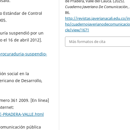
Usaid.
de Pradera, Valle del Cauca. (2025).
Cuaderno Javeriano De Comunicación
,
86.
o Estándar de Control
http://revistas.javerianacali.edu.co/i
005.
hp/cuadernojaverianodecomunicacio
cle/view/1671
duría suspendió por un
 el 16 de abril 2012].
Más formatos de cita
/procuraduria-suspendio-
ión social en la
ericano de Desarrollo,
ero 361 2009. [En línea]
nternet:
DE-PRADERA-VALLE.html
.Comunicación pública