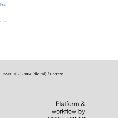
les.
e
o)
ISSN 3028-7804 (digital)
/ Correo: