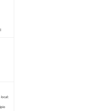
l
local:
ipio