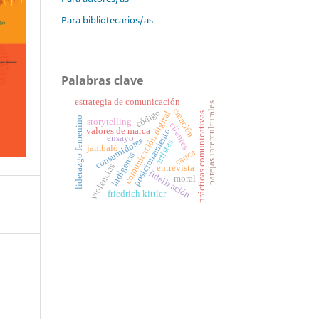
Para bibliotecarios/as
Palabras clave
estrategia de comunicación
parejas interculturales
creación
código
comunicación digital
prácticas comunicativas
liderazgo femenino
storytelling
clientes
valores de marca
posicionamiento
ensayo
consumidores
artistas
jambaló
cauca
indígenas
violencias
entrevista
fidelización
moral
friedrich kittler