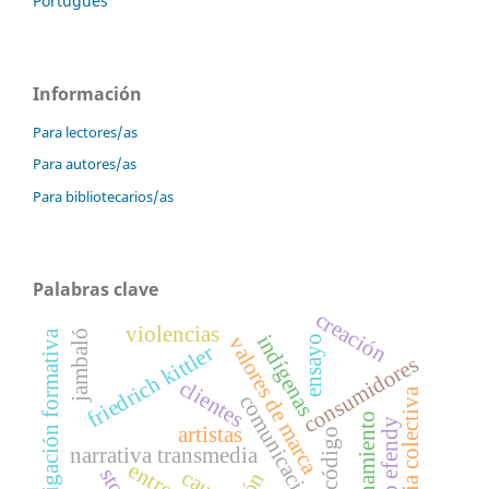
Português
Información
Para lectores/as
Para autores/as
Para bibliotecarios/as
Palabras clave
creación
violencias
investigación formativa
jambaló
indígenas
valores de marca
ensayo
friedrich kittler
consumidores
clientes
memoria colectiva
comunicación digital
posicionamiento
alberto efendy
artistas
código
narrativa transmedia
cauca