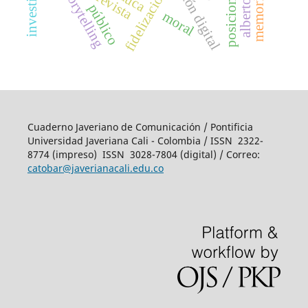
entrevista
storytelling
fidelización
público
moral
Cuaderno Javeriano de Comunicación / Pontificia
Universidad Javeriana Cali - Colombia / ISSN 2322-
8774 (impreso)
ISSN 3028-7804 (digital)
/ Correo:
catobar@javerianacali.edu.co