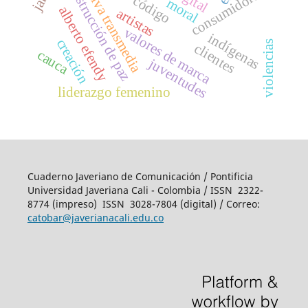
narrativa transmedia
construcción de paz
consumidores
código
moral
alberto efendy
artistas
valores de marca
indígenas
creación
violencias
clientes
cauca
juventudes
liderazgo femenino
Cuaderno Javeriano de Comunicación / Pontificia
Universidad Javeriana Cali - Colombia / ISSN 2322-
8774 (impreso)
ISSN 3028-7804 (digital)
/ Correo:
catobar@javerianacali.edu.co