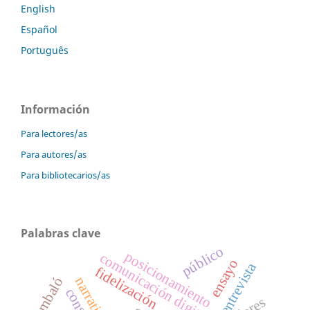
English
Español
Português
Información
Para lectores/as
Para autores/as
Para bibliotecarios/as
Palabras clave
público
posicionamiento
comunicación digital
ensayo
entrevista
fidelización
jambaló