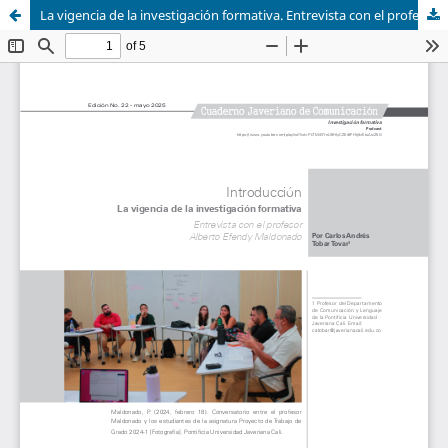
La vigencia de la investigación formativa. Entrevista con el profesor Alberto Efendy Maldonado