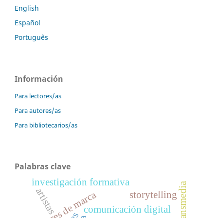
English
Español
Português
Información
Para lectores/as
Para autores/as
Para bibliotecarios/as
Palabras clave
investigación formativa
artistas
valores de marca
storytelling
comunicación digital