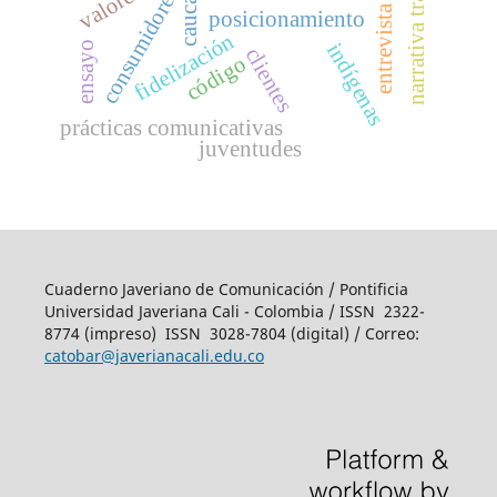
narrativa transmedia
consumidores
cauca
entrevista
posicionamiento
fidelización
indígenas
ensayo
clientes
código
prácticas comunicativas
juventudes
Cuaderno Javeriano de Comunicación / Pontificia
Universidad Javeriana Cali - Colombia / ISSN 2322-
8774 (impreso)
ISSN 3028-7804 (digital)
/ Correo:
catobar@javerianacali.edu.co