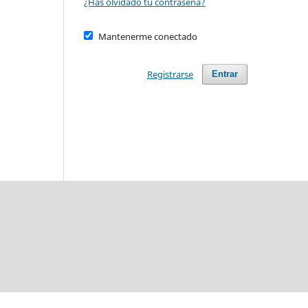
¿Has olvidado tu contraseña?
Mantenerme conectado
Registrarse
Entrar