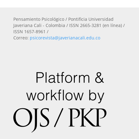
Pensamiento Psicológico / Pontificia Universidad
Javeriana Cali - Colombia / ISSN 2665-3281 (en línea) /
ISSN 1657-8961 /
Correo:
psicorevista@javerianacali.edu.co