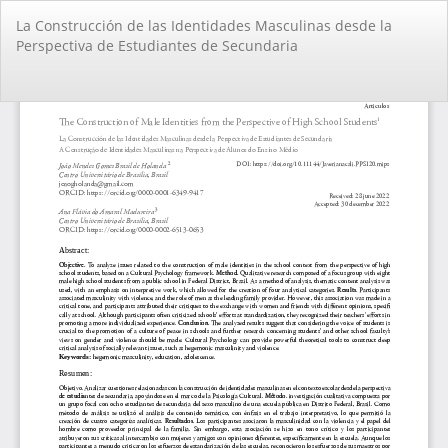
Volver
La Construcción de las Identidades Masculinas desde la
a
Perspectiva de Estudiantes de Secundaria
los
detalles
del
De
De
artículo
PD