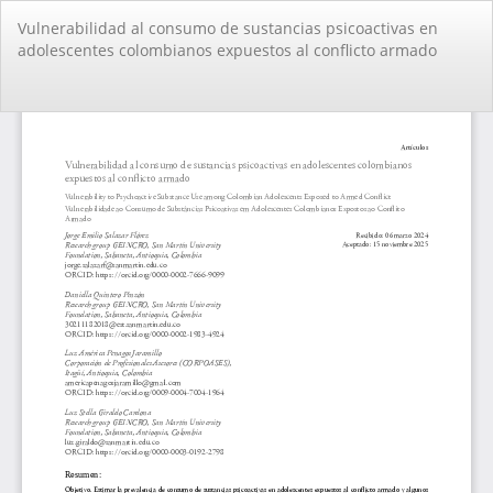
Volver
Vulnerabilidad al consumo de sustancias psicoactivas en
a
adolescentes colombianos expuestos al conflicto armado
los
detalles
del
De
De
artículo
PD