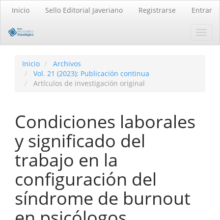
Navegación
Inicio
Sello Editorial Javeriano
Registrarse
Entrar
principal
Contenido
Toggl
principal
navig
Barra
lateral
Inicio
Archivos
Vol. 21 (2023): Publicación continua
Artículos de investigación original
Condiciones laborales
y significado del
trabajo en la
configuración del
síndrome de burnout
en psicólogos