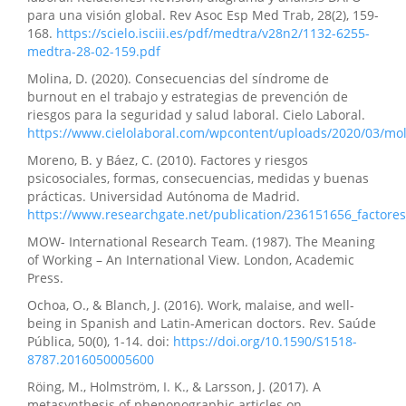
para una visión global. Rev Asoc Esp Med Trab, 28(2), 159-
168.
https://scielo.isciii.es/pdf/medtra/v28n2/1132-6255-
medtra-28-02-159.pdf
Molina, D. (2020). Consecuencias del síndrome de
burnout en el trabajo y estrategias de prevención de
riesgos para la seguridad y salud laboral. Cielo Laboral.
https://www.cielolaboral.com/wpcontent/uploads/2020/03/moli
Moreno, B. y Báez, C. (2010). Factores y riesgos
psicosociales, formas, consecuencias, medidas y buenas
prácticas. Universidad Autónoma de Madrid.
https://www.researchgate.net/publication/236151656_factore
MOW- International Research Team. (1987). The Meaning
of Working – An International View. London, Academic
Press.
Ochoa, O., & Blanch, J. (2016). Work, malaise, and well-
being in Spanish and Latin-American doctors. Rev. Saúde
Pública, 50(0), 1-14. doi:
https://doi.org/10.1590/S1518-
8787.2016050005600
Röing, M., Holmström, I. K., & Larsson, J. (2017). A
metasynthesis of phenonographic articles on