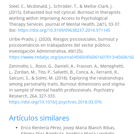
Steel, C., Mcdonald, J., Schröder, T., & Mellor-Clark, J.
(2015). Exhausted but not cynical: Burnout in therapists
working within Improving Access to Psychological
Therapy Services. Journal of Mental Health, 24(1), 33-37.
doi:
https://doi.org/10.3109/09638237.2014.971145
Uribe-Prado, J. (2020). Riesgos psicosociales, burnout y
psicosomáticos en trabajadores del sector público.
Investigación Administrativa, 49(125).
https://www.redalyc.org/journal/4560/456061607013/4560616
Zaninotto, L., Rossi, G., Danieli, A., Frasson, A., Meneghetti,
L., Zordan, M., Tito, P., Salvetti, B., Conca, A., Ferranti, R.,
Salcuni, S., & Solmi, M. (2018). Exploring the relationships
among personality traits, Burnout dimensions and stigma
in sample of mental health professionals. Psychiatry
Research, 264, 327-333.
https://doi.org/10.1016/j.psychres.2018.03.076
Artículos similares
Erico Rentería Pérez, Josep María Blanch Ribas,
Fátima Díaz-Bambula, Angélica María Londoño