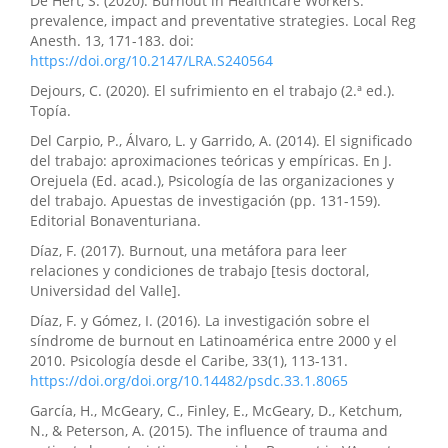
De Hert, S. (2020). Burnout in Healthcare Workers:
prevalence, impact and preventative strategies. Local Reg
Anesth. 13, 171-183. doi:
https://doi.org/10.2147/LRA.S240564
Dejours, C. (2020). El sufrimiento en el trabajo (2.ª ed.).
Topía.
Del Carpio, P., Álvaro, L. y Garrido, A. (2014). El significado
del trabajo: aproximaciones teóricas y empíricas. En J.
Orejuela (Ed. acad.), Psicología de las organizaciones y
del trabajo. Apuestas de investigación (pp. 131-159).
Editorial Bonaventuriana.
Díaz, F. (2017). Burnout, una metáfora para leer
relaciones y condiciones de trabajo [tesis doctoral,
Universidad del Valle].
Díaz, F. y Gómez, I. (2016). La investigación sobre el
síndrome de burnout en Latinoamérica entre 2000 y el
2010. Psicología desde el Caribe, 33(1), 113-131.
https://doi.org/doi.org/10.14482/psdc.33.1.8065
García, H., McGeary, C., Finley, E., McGeary, D., Ketchum,
N., & Peterson, A. (2015). The influence of trauma and