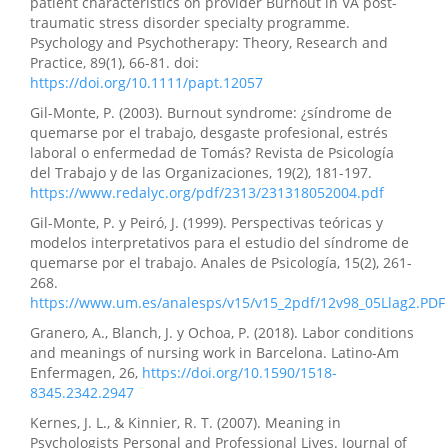
patient characteristics on provider Burnout in VA post-
traumatic stress disorder specialty programme.
Psychology and Psychotherapy: Theory, Research and
Practice, 89(1), 66-81. doi:
https://doi.org/10.1111/papt.12057
Gil-Monte, P. (2003). Burnout syndrome: ¿síndrome de
quemarse por el trabajo, desgaste profesional, estrés
laboral o enfermedad de Tomás? Revista de Psicología
del Trabajo y de las Organizaciones, 19(2), 181-197.
https://www.redalyc.org/pdf/2313/231318052004.pdf
Gil-Monte, P. y Peiró, J. (1999). Perspectivas teóricas y
modelos interpretativos para el estudio del síndrome de
quemarse por el trabajo. Anales de Psicología, 15(2), 261-
268.
https://www.um.es/analesps/v15/v15_2pdf/12v98_05Llag2.PDF
Granero, A., Blanch, J. y Ochoa, P. (2018). Labor conditions
and meanings of nursing work in Barcelona. Latino-Am
Enfermagen, 26,
https://doi.org/10.1590/1518-
8345.2342.2947
Kernes, J. L., & Kinnier, R. T. (2007). Meaning in
Psychologists Personal and Professional Lives. Journal of