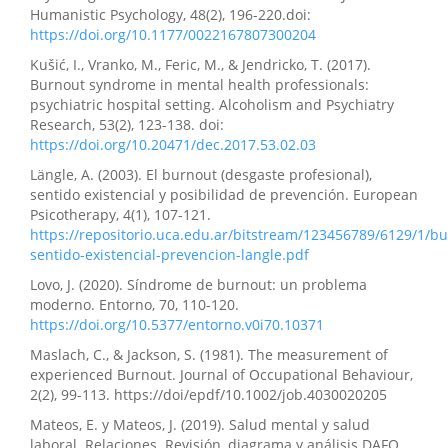
Humanistic Psychology, 48(2), 196-220.doi:
https://doi.org/10.1177/0022167807300204
Kušić, I., Vranko, M., Feric, M., & Jendricko, T. (2017).
Burnout syndrome in mental health professionals:
psychiatric hospital setting. Alcoholism and Psychiatry
Research, 53(2), 123-138. doi:
https://doi.org/10.20471/dec.2017.53.02.03
Längle, A. (2003). El burnout (desgaste profesional),
sentido existencial y posibilidad de prevención. European
Psicotherapy, 4(1), 107-121.
https://repositorio.uca.edu.ar/bitstream/123456789/6129/1/b
sentido-existencial-prevencion-langle.pdf
Lovo, J. (2020). Síndrome de burnout: un problema
moderno. Entorno, 70, 110-120.
https://doi.org/10.5377/entorno.v0i70.10371
Maslach, C., & Jackson, S. (1981). The measurement of
experienced Burnout. Journal of Occupational Behaviour,
2(2), 99-113. https://doi/epdf/10.1002/job.4030020205
Mateos, E. y Mateos, J. (2019). Salud mental y salud
laboral. Relaciones. Revisión, diagrama y análisis DAFO