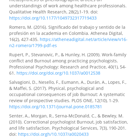
understandings of work among healthcare professionals.
Qualitative Health Research, 28(2),1-19. doi:
https://doi.org/10.1177/1049732317719433
Romero, M. (2016). Significado del trabajo y sentido de la
profesión en la academia en Colombia. Athenea Digital,
16(2), 427-435.
https://atheneadigital.net/article/view/v16-
n2-romero/1799-pdf-es
Rupert, P., Stevanovic, P., & Hunley, H. (2009). Work-family
conflict and Burnout among practicing psychologists.
Professional Psychology: Research and Practice, 40(1), 54-
61.
https://doi.org/doi.org/10.1037/a0012538
Salvagioni, D., Nesello, F., Eumann, A., Durán, A., Lopes, F.,
& Maffei, S. (2017). Physical, psychological and
occupational consequences of job Burnout: A systematic
review of prospective studies. PLOS ONE, 12(10), 1-29.
https://doi.org/10.1371/journal.pone.0185781
Senter, A., Morgan, R., Serna-McDonald, C., & Bewley, M.
(2010). Correctional psychologist Burnout, job satisfaction,
and life satisfaction. Psychological Services, 7(3), 190-201.
doi:
https://doi.orgh/10.1037/a0020433