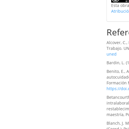
Esta obra
Atribució
Refer
Alcover, C.,
Trabajo. U
uned
Bardin, L. (
Benito, E., 
autocuidado
Formación M
https://doi
Betancourth
intralabora
restablecim
maestría, P
Blanch, J. 
(Coord.), Ps