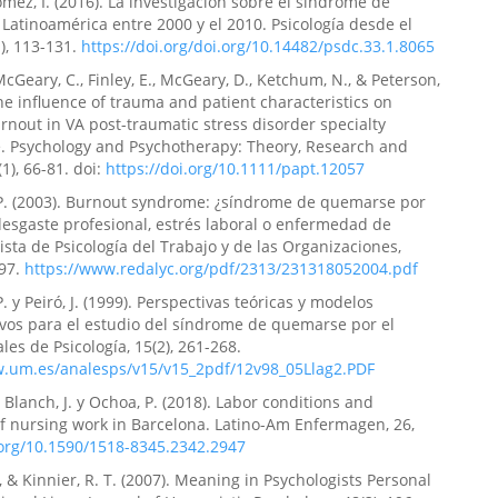
Gómez, I. (2016). La investigación sobre el síndrome de
Latinoamérica entre 2000 y el 2010. Psicología desde el
1), 113-131.
https://doi.org/doi.org/10.14482/psdc.33.1.8065
McGeary, C., Finley, E., McGeary, D., Ketchum, N., & Peterson,
The influence of trauma and patient characteristics on
rnout in VA post-traumatic stress disorder specialty
 Psychology and Psychotherapy: Theory, Research and
(1), 66-81. doi:
https://doi.org/10.1111/papt.12057
 P. (2003). Burnout syndrome: ¿síndrome de quemarse por
 desgaste profesional, estrés laboral o enfermedad de
sta de Psicología del Trabajo y de las Organizaciones,
197.
https://www.redalyc.org/pdf/2313/231318052004.pdf
. y Peiró, J. (1999). Perspectivas teóricas y modelos
ivos para el estudio del síndrome de quemarse por el
les de Psicología, 15(2), 261-268.
w.um.es/analesps/v15/v15_2pdf/12v98_05Llag2.PDF
 Blanch, J. y Ochoa, P. (2018). Labor conditions and
 nursing work in Barcelona. Latino-Am Enfermagen, 26,
.org/10.1590/1518-8345.2342.2947
., & Kinnier, R. T. (2007). Meaning in Psychologists Personal