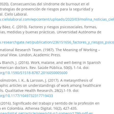
(2020). Consecuencias del síndrome de burnout en el
strategias de prevención de riesgos para la seguridad y
l. Cielo Laboral.
w.cielolaboral.com/wpcontent/uploads/2020/03/molina_noticias_cie
 Báez, C. (2010). Factores y riesgos psicosociales, formas,
ias, medidas y buenas prácticas. Universidad Autónoma de
w.researchgate.net/publication/236151656_factores_y_riesgos_psi
national Research Team. (1987). The Meaning of Working –
ional View. London, Academic Press.
& Blanch, J. (2016). Work, malaise, and well-being in Spanish
merican doctors. Rev. Saúde Pública, 50(0), 1-14. doi:
i.org/10.1590/S1518-8787.2016050005600
olmström, I. K., & Larsson, J. (2017). A metasynthesis of
phic articles on understandings of work among healthcare
ls. Qualitative Health Research, 28(2),1-19. doi:
i.org/10.1177/1049732317719433
(2016). Significado del trabajo y sentido de la profesión en
 en Colombia. Athenea Digital, 16(2), 427-435.
eneadigital.net/article/view/v16-n2-romero/1799-pdf-es