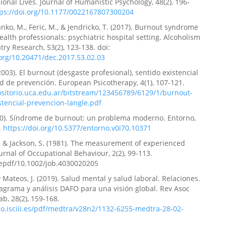
ional Lives. Journal of Humanistic Psychology, 48(2), 196-
tps://doi.org/10.1177/0022167807300204
ranko, M., Feric, M., & Jendricko, T. (2017). Burnout syndrome
ealth professionals: psychiatric hospital setting. Alcoholism
try Research, 53(2), 123-138. doi:
.org/10.20471/dec.2017.53.02.03
2003). El burnout (desgaste profesional), sentido existencial
ad de prevención. European Psicotherapy, 4(1), 107-121.
ositorio.uca.edu.ar/bitstream/123456789/6129/1/burnout-
stencial-prevencion-langle.pdf
020). Síndrome de burnout: un problema moderno. Entorno,
.
https://doi.org/10.5377/entorno.v0i70.10371
, & Jackson, S. (1981). The measurement of experienced
urnal of Occupational Behaviour, 2(2), 99-113.
/epdf/10.1002/job.4030020205
y Mateos, J. (2019). Salud mental y salud laboral. Relaciones.
iagrama y análisis DAFO para una visión global. Rev Asoc
b, 28(2), 159-168.
elo.isciii.es/pdf/medtra/v28n2/1132-6255-medtra-28-02-