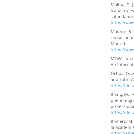
Molina, D. 
trabajo y e
salud labora
https://ww
Moreno, B. y
consecuenc
Madrid.
https://ww
MOW- Inter
An Internat
Ochoa, O., 
and Latin-A
https://do
Röing, M., H
phenonogra
professiona
https://do
Romero, M. 
la academia
https://ath