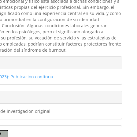
 emocional y físico está asociada a dichas condiciones y a
ísticas propias del ejercicio profesional. Sin embargo, el
significado como una experiencia central en su vida, y como
 primordial en la configuración de su identidad
. Conclusión. Algunas condiciones laborales generan
ón en los psicólogos, pero el significado otorgado al
 su profesión, su vocación de servicio y las estrategias de
 empleadas, podrían constituir factores protectores frente
uración del síndrome de burnout.
les
2023): Publicación continua
ulo
 de investigación original