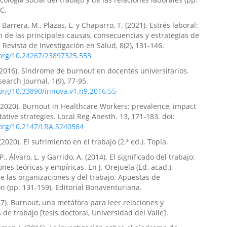
C.
, Barrera, M., Plazas, L. y Chaparro, T. (2021). Estrés laboral:
n de las principales causas, consecuencias y estrategias de
 Revista de Investigación en Salud, 8(2), 131-146.
.org/10.24267/23897325.553
(2016). Síndrome de burnout en docentes universitarios.
arch Journal. 1(9), 77-95.
.org/10.33890/innova.v1.n9.2016.55
 (2020). Burnout in Healthcare Workers: prevalence, impact
ative strategies. Local Reg Anesth. 13, 171-183. doi:
.org/10.2147/LRA.S240564
(2020). El sufrimiento en el trabajo (2.ª ed.). Topía.
P., Álvaro, L. y Garrido, A. (2014). El significado del trabajo:
nes teóricas y empíricas. En J. Orejuela (Ed. acad.),
de las organizaciones y del trabajo. Apuestas de
ón (pp. 131-159). Editorial Bonaventuriana.
017). Burnout, una metáfora para leer relaciones y
 de trabajo [tesis doctoral, Universidad del Valle].