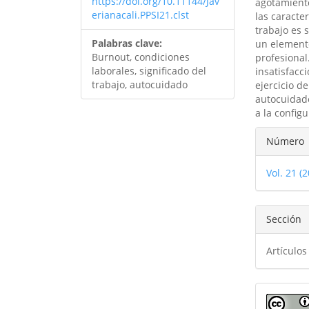
https://doi.org/10.11144/Jav
agotamiento
erianacali.PPSI21.clst
las caracter
trabajo es 
Palabras clave:
un elemento
Burnout, condiciones
profesional
laborales, significado del
insatisfacci
trabajo, autocuidado
ejercicio de
autocuidado
a la config
Detal
Número
del
Vol. 21 (
artíc
Sección
Artículos