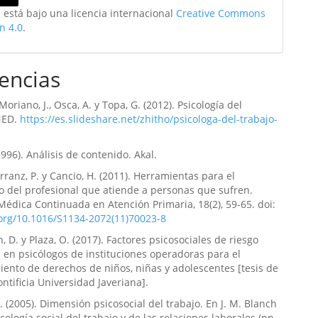
 está bajo una licencia internacional
Creative Commons
n 4.0
.
encias
 Moriano, J., Osca, A. y Topa, G. (2012). Psicología del
NED.
https://es.slideshare.net/zhitho/psicologa-del-trabajo-
1996). Análisis de contenido. Akal.
Arranz, P. y Cancio, H. (2011). Herramientas para el
 del profesional que atiende a personas que sufren.
édica Continuada en Atención Primaria, 18(2), 59-65. doi:
.org/10.1016/S1134-2072(11)70023-8
, D. y Plaza, O. (2017). Factores psicosociales de riesgo
l en psicólogos de instituciones operadoras para el
iento de derechos de niños, niñas y adolescentes [tesis de
ontificia Universidad Javeriana].
M. (2005). Dimensión psicosocial del trabajo. En J. M. Blanch
icología social del trabajo y de las relaciones laborales (pp.