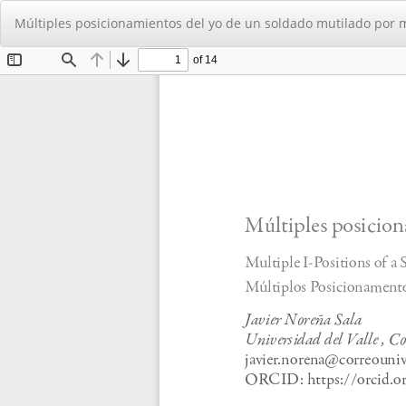
Volver
Múltiples posicionamientos del yo de un soldado mutilado por 
a
los
detalles
del
artículo