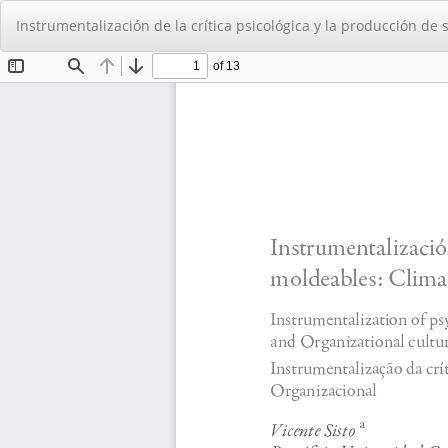
Volver
Instrumentalización de la crítica psicológica y la producción de
a
los
detalles
del
artículo