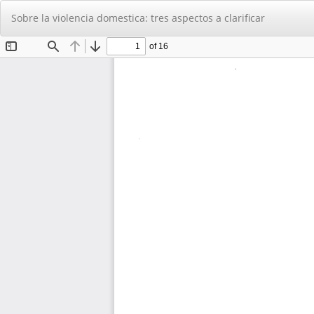
Volver
Sobre la violencia domestica: tres aspectos a clarificar
a
los
detalles
del
artículo