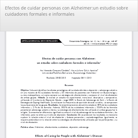
Volver
Efectos de cuidar personas con Alzheimer:un estudio sobre
a
cuidadores formales e informales
los
detalles
del
De
De
artículo
PD