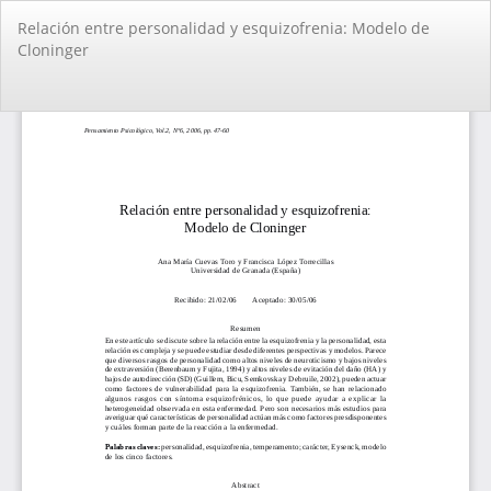
Volver
Relación entre personalidad y esquizofrenia: Modelo de
a
Cloninger
los
detalles
del
De
De
artículo
PD