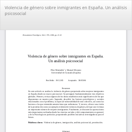
Volver
Violencia de género sobre inmigrantes en España. Un análisis
a
psicosocial
los
detalles
del
De
De
artículo
PD