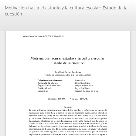
Volver
Motivación hacia el estudio y la cultura escolar: Estado de la
a
cuestión
los
detalles
del
De
De
artículo
PD