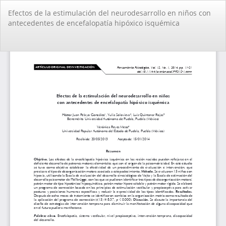
Volver
Efectos de la estimulación del neurodesarrollo en niños con
a
antecedentes de encefalopatía hipóxico isquémica
los
detalles
del
De
De
artículo
PD