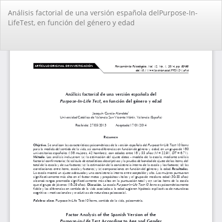
Volver
Análisis factorial de una versión española delPurpose-In-
a
LifeTest, en función del género y edad
los
detalles
del
De
De
artículo
PD