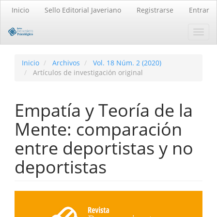
Navegación
Inicio
Sello Editorial Javeriano
Registrarse
Entrar
principal
Contenido
Toggl
principal
navig
Barra
lateral
Inicio
Archivos
Vol. 18 Núm. 2 (2020)
Artículos de investigación original
Empatía y Teoría de la
Mente: comparación
entre deportistas y no
deportistas
Barra
lateral