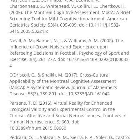
Charbonneau, S., Whitehead, V., Collin, I.,… Chertkow, H.
(2005). The Montreal Cognitive Assessment, MoCA: A Brief
Screening Tool for Mild Cognitive Impairment. American
Geriatrics Society, 53(4), 695-699. doi: 10.1111/j.1532-
5415.2005.53221.x
Nevill, A. M., Balmer, N. J., & Williams, A. M. (2002). The
Influence of Crowd Noise and Experience upon
Refereeing Decisions in Football. Psychology of Sport and
Exercise, 3(4), 261-272. doi: 10.1016/S1469-0292(01)00033-
4
O’Driscoll, C., & Shaikh, M. (2017). Cross-Cultural
Applicability of the Montreal Cognitive Assessment
(MoCA): A Systematic Review. Journal of Alzheimer’s
Disease, 58(3), 789-801. doi: 10.3233/JAD-161042
Parsons, T. D. (2015). Virtual Reality for Enhanced
Ecological Validity and Experimental Control in the
Clinical, Affective and Social Neurosciences. Frontiers in
Human Neuroscience, 9, 660. doi:
10.3389/fnhum.2015.00660
Pedraza, O. L., Salazar, A. M., Sierra, F. A., Soler, D., Castro,