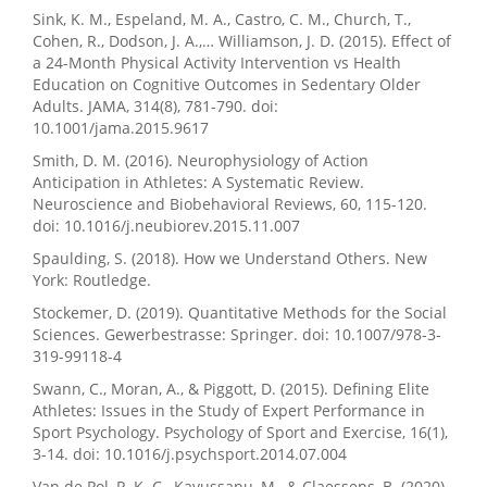
Sink, K. M., Espeland, M. A., Castro, C. M., Church, T.,
Cohen, R., Dodson, J. A.,… Williamson, J. D. (2015). Effect of
a 24-Month Physical Activity Intervention vs Health
Education on Cognitive Outcomes in Sedentary Older
Adults. JAMA, 314(8), 781-790. doi:
10.1001/jama.2015.9617
Smith, D. M. (2016). Neurophysiology of Action
Anticipation in Athletes: A Systematic Review.
Neuroscience and Biobehavioral Reviews, 60, 115-120.
doi: 10.1016/j.neubiorev.2015.11.007
Spaulding, S. (2018). How we Understand Others. New
York: Routledge.
Stockemer, D. (2019). Quantitative Methods for the Social
Sciences. Gewerbestrasse: Springer. doi: 10.1007/978-3-
319-99118-4
Swann, C., Moran, A., & Piggott, D. (2015). Defining Elite
Athletes: Issues in the Study of Expert Performance in
Sport Psychology. Psychology of Sport and Exercise, 16(1),
3-14. doi: 10.1016/j.psychsport.2014.07.004
Van de Pol, P. K. C., Kavussanu, M., & Claessens, B. (2020).