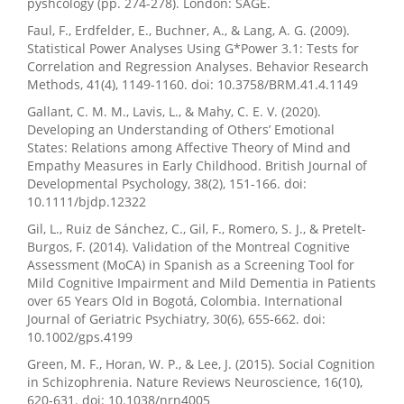
pyshcology (pp. 274-278). London: SAGE.
Faul, F., Erdfelder, E., Buchner, A., & Lang, A. G. (2009).
Statistical Power Analyses Using G*Power 3.1: Tests for
Correlation and Regression Analyses. Behavior Research
Methods, 41(4), 1149-1160. doi: 10.3758/BRM.41.4.1149
Gallant, C. M. M., Lavis, L., & Mahy, C. E. V. (2020).
Developing an Understanding of Others’ Emotional
States: Relations among Affective Theory of Mind and
Empathy Measures in Early Childhood. British Journal of
Developmental Psychology, 38(2), 151-166. doi:
10.1111/bjdp.12322
Gil, L., Ruiz de Sánchez, C., Gil, F., Romero, S. J., & Pretelt-
Burgos, F. (2014). Validation of the Montreal Cognitive
Assessment (MoCA) in Spanish as a Screening Tool for
Mild Cognitive Impairment and Mild Dementia in Patients
over 65 Years Old in Bogotá, Colombia. International
Journal of Geriatric Psychiatry, 30(6), 655-662. doi:
10.1002/gps.4199
Green, M. F., Horan, W. P., & Lee, J. (2015). Social Cognition
in Schizophrenia. Nature Reviews Neuroscience, 16(10),
620-631. doi: 10.1038/nrn4005