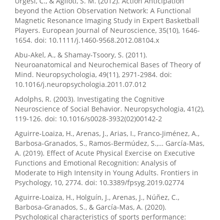
Urgesi, C., & Aglioti, S. M. (2012). Action Anticipation
beyond the Action Observation Network: A Functional
Magnetic Resonance Imaging Study in Expert Basketball
Players. European Journal of Neuroscience, 35(10), 1646-
1654. doi: 10.1111/j.1460-9568.2012.08104.x
Abu-Akel, A., & Shamay-Tsoory, S. (2011).
Neuroanatomical and Neurochemical Bases of Theory of
Mind. Neuropsychologia, 49(11), 2971-2984. doi:
10.1016/j.neuropsychologia.2011.07.012
Adolphs, R. (2003). Investigating the Cognitive
Neuroscience of Social Behavior. Neuropsychologia, 41(2),
119-126. doi: 10.1016/s0028-3932(02)00142-2
Aguirre-Loaiza, H., Arenas, J., Arias, I., Franco-Jiménez, A.,
Barbosa-Granados, S., Ramos-Bermúdez, S.,… García-Mas,
A. (2019). Effect of Acute Physical Exercise on Executive
Functions and Emotional Recognition: Analysis of
Moderate to High Intensity in Young Adults. Frontiers in
Psychology, 10, 2774. doi: 10.3389/fpsyg.2019.02774
Aguirre-Loaiza, H., Holguín, J., Arenas, J., Núñez, C.,
Barbosa-Granados, S., & García-Mas, A. (2020).
Psychological characteristics of sports performance: