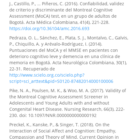
J., Castillo, P., … Piñeros, C. (2016). Confiabilidad, validez
de criterio y discriminante del Montreal Cognitive
Assessment (MoCA) test, en un grupo de adultos de
Bogotá. Acta Médica Colombiana, 41(4), 221-228.
https://doi.org/10.36104/amc.2016.693
Pedraza, O. L., Sánchez, E., Plata, S. J., Montalvo, C., Galvis,
P., Chiquillo, A. y Arévalo-Rodríguez, I. (2014).
Puntuaciones del MoCA y el MMSE en pacientes con
deterioro cognitivo leve y demencia en una clínica de
memoria en Bogotá. Acta Neurológica Colombiana, 30(1),
22-31. Recuperado de
http://www.scielo.org.co/scielo.php?
script=sci_arttext&pid=S0120-87482014000100006
Pike, N. A., Poulsen, M. K., & Woo, M. A. (2017). Validity of
the Montreal Cognitive Assessment Screener in
Adolescents and Young Adults with and without
Congenital Heart Disease. Nursing Research, 66(3), 222-
230. doi: 10.1097/NNR.0000000000000192
Preckel, K., Kanske, P., & Singer, T. (2018). On the
Interaction of Social Affect and Cognition: Empathy,
Compassion and Theory of Mind. Current Opinion in