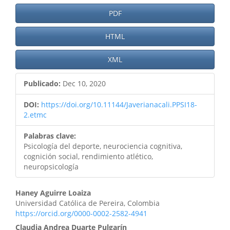
PDF
HTML
XML
Publicado:
Dec 10, 2020
DOI:
https://doi.org/10.11144/Javerianacali.PPSI18-
2.etmc
Palabras clave:
Psicología del deporte, neurociencia cognitiva,
cognición social, rendimiento atlético,
neuropsicología
Contenido
Haney Aguirre Loaiza
Universidad Católica de Pereira, Colombia
principal
https://orcid.org/0000-0002-2582-4941
del
Claudia Andrea Duarte Pulgarín