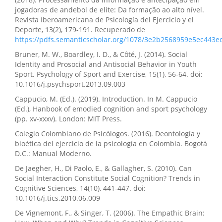
jogadoras de andebol de elite: Da formação ao alto nível.
Revista Iberoamericana de Psicología del Ejercicio y el
Deporte, 13(2), 179-191. Recuperado de
https://pdfs.semanticscholar.org/1078/3e2b2568959e5ec443e
Bruner, M. W., Boardley, I. D., & Côté, J. (2014). Social
Identity and Prosocial and Antisocial Behavior in Youth
Sport. Psychology of Sport and Exercise, 15(1), 56-64. doi:
10.1016/j.psychsport.2013.09.003
Cappucio, M. (Ed.). (2019). Introduction. In M. Cappucio
(Ed.), Hanbook of emodied cognition and sport psychology
(pp. xv-xxxv). London: MIT Press.
Colegio Colombiano de Psicólogos. (2016). Deontología y
bioética del ejercicio de la psicología en Colombia. Bogotá
D.C.: Manual Moderno.
De Jaegher, H., Di Paolo, E., & Gallagher, S. (2010). Can
Social Interaction Constitute Social Cognition? Trends in
Cognitive Sciences, 14(10), 441-447. doi:
10.1016/j.tics.2010.06.009
De Vignemont, F., & Singer, T. (2006). The Empathic Brain: