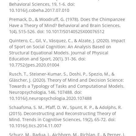
Behavioral Sciences, 19, 1-6. doi:
10.1016/j.cobeha.2017.07.010
Premack, D., & Woodruff, G. (1978). Does the Chimpanzee
Have a Theory of Mind? Behavioral and Brain Sciences,
1(4), 515-526. doi: 10.1017/S0140525X00076512
Quintero, C., Gil, V., Vásquez, C., & Alzate, J. (2020). Impact
of Sport on Social Cognition: An Analysis Based on
Structural Equational Models. Journal of Physical
Education and Sport, 20(1), 31-36. doi:
10.7752/jpes.2020.01004
Rusch, T., Steixner-Kumar, S., Doshi, P., Spezio, M., &
Gläscher, J. (2020). Theory of Mind and Decision Science:
Towards a Typology of Tasks and Computational Models.
Neuropsychologia, 146, 107488. doi:
10.1016/j.neuropsychologia.2020.107488
Schaafsma, S. M., Pfaff, D. W., Spunt, R. P., & Adolphs, R.
(2015). Deconstructing and Reconstructing Theory of
Mind. Trends in Cognitive Sciences, 19(2), 65-72. doi:
10.1016/j.tics.2014.11.007
Schurz, M., Radua, J., Aichhorn, M., Richlan, F., & Perner, J.