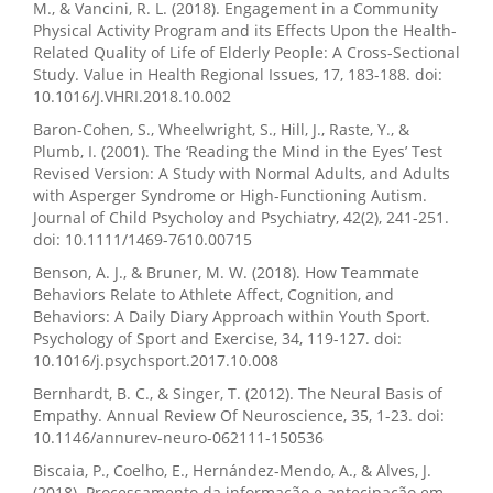
M., & Vancini, R. L. (2018). Engagement in a Community
Physical Activity Program and its Effects Upon the Health-
Related Quality of Life of Elderly People: A Cross-Sectional
Study. Value in Health Regional Issues, 17, 183-188. doi:
10.1016/J.VHRI.2018.10.002
Baron-Cohen, S., Wheelwright, S., Hill, J., Raste, Y., &
Plumb, I. (2001). The ‘Reading the Mind in the Eyes’ Test
Revised Version: A Study with Normal Adults, and Adults
with Asperger Syndrome or High-Functioning Autism.
Journal of Child Psycholoy and Psychiatry, 42(2), 241-251.
doi: 10.1111/1469-7610.00715
Benson, A. J., & Bruner, M. W. (2018). How Teammate
Behaviors Relate to Athlete Affect, Cognition, and
Behaviors: A Daily Diary Approach within Youth Sport.
Psychology of Sport and Exercise, 34, 119-127. doi:
10.1016/j.psychsport.2017.10.008
Bernhardt, B. C., & Singer, T. (2012). The Neural Basis of
Empathy. Annual Review Of Neuroscience, 35, 1-23. doi:
10.1146/annurev-neuro-062111-150536
Biscaia, P., Coelho, E., Hernández-Mendo, A., & Alves, J.
(2018). Processamento da informação e antecipação em