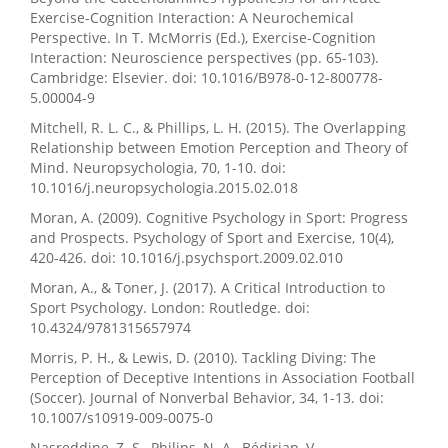
Exercise-Cognition Interaction: A Neurochemical
Perspective. In T. McMorris (Ed.), Exercise-Cognition
Interaction: Neuroscience perspectives (pp. 65-103).
Cambridge: Elsevier. doi: 10.1016/B978-0-12-800778-
5.00004-9
Mitchell, R. L. C., & Phillips, L. H. (2015). The Overlapping
Relationship between Emotion Perception and Theory of
Mind. Neuropsychologia, 70, 1-10. doi:
10.1016/j.neuropsychologia.2015.02.018
Moran, A. (2009). Cognitive Psychology in Sport: Progress
and Prospects. Psychology of Sport and Exercise, 10(4),
420-426. doi: 10.1016/j.psychsport.2009.02.010
Moran, A., & Toner, J. (2017). A Critical Introduction to
Sport Psychology. London: Routledge. doi:
10.4324/9781315657974
Morris, P. H., & Lewis, D. (2010). Tackling Diving: The
Perception of Deceptive Intentions in Association Football
(Soccer). Journal of Nonverbal Behavior, 34, 1-13. doi:
10.1007/s10919-009-0075-0
Nasreddine, Z. S., Philips, N. A., Bédirian, V.,