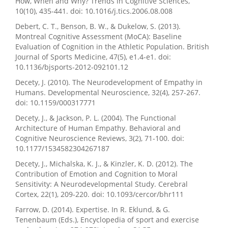
How, When and Why? Trends in Cognitive Sciences,
10(10), 435-441. doi: 10.1016/j.tics.2006.08.008
Debert, C. T., Benson, B. W., & Dukelow, S. (2013).
Montreal Cognitive Assessment (MoCA): Baseline
Evaluation of Cognition in the Athletic Population. British
Journal of Sports Medicine, 47(5), e1.4-e1. doi:
10.1136/bjsports-2012-092101.12
Decety, J. (2010). The Neurodevelopment of Empathy in
Humans. Developmental Neuroscience, 32(4), 257-267.
doi: 10.1159/000317771
Decety, J., & Jackson, P. L. (2004). The Functional
Architecture of Human Empathy. Behavioral and
Cognitive Neuroscience Reviews, 3(2), 71-100. doi:
10.1177/1534582304267187
Decety, J., Michalska, K. J., & Kinzler, K. D. (2012). The
Contribution of Emotion and Cognition to Moral
Sensitivity: A Neurodevelopmental Study. Cerebral
Cortex, 22(1), 209-220. doi: 10.1093/cercor/bhr111
Farrow, D. (2014). Expertise. In R. Eklund, & G.
Tenenbaum (Eds.), Encyclopedia of sport and exercise