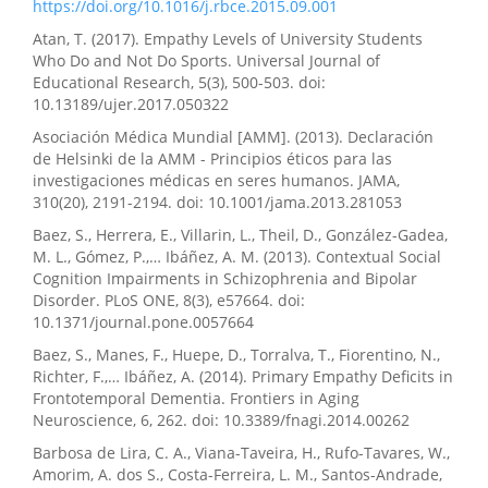
https://doi.org/10.1016/j.rbce.2015.09.001
Atan, T. (2017). Empathy Levels of University Students
Who Do and Not Do Sports. Universal Journal of
Educational Research, 5(3), 500-503. doi:
10.13189/ujer.2017.050322
Asociación Médica Mundial [AMM]. (2013). Declaración
de Helsinki de la AMM - Principios éticos para las
investigaciones médicas en seres humanos. JAMA,
310(20), 2191-2194. doi: 10.1001/jama.2013.281053
Baez, S., Herrera, E., Villarin, L., Theil, D., González-Gadea,
M. L., Gómez, P.,… Ibáñez, A. M. (2013). Contextual Social
Cognition Impairments in Schizophrenia and Bipolar
Disorder. PLoS ONE, 8(3), e57664. doi:
10.1371/journal.pone.0057664
Baez, S., Manes, F., Huepe, D., Torralva, T., Fiorentino, N.,
Richter, F.,… Ibáñez, A. (2014). Primary Empathy Deficits in
Frontotemporal Dementia. Frontiers in Aging
Neuroscience, 6, 262. doi: 10.3389/fnagi.2014.00262
Barbosa de Lira, C. A., Viana-Taveira, H., Rufo-Tavares, W.,
Amorim, A. dos S., Costa-Ferreira, L. M., Santos-Andrade,