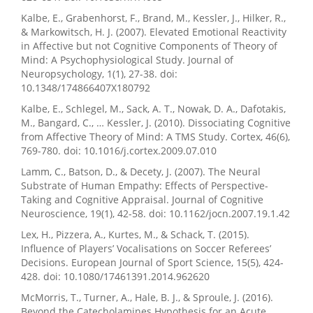
Kalbe, E., Grabenhorst, F., Brand, M., Kessler, J., Hilker, R.,
& Markowitsch, H. J. (2007). Elevated Emotional Reactivity
in Affective but not Cognitive Components of Theory of
Mind: A Psychophysiological Study. Journal of
Neuropsychology, 1(1), 27-38. doi:
10.1348/174866407X180792
Kalbe, E., Schlegel, M., Sack, A. T., Nowak, D. A., Dafotakis,
M., Bangard, C., … Kessler, J. (2010). Dissociating Cognitive
from Affective Theory of Mind: A TMS Study. Cortex, 46(6),
769-780. doi: 10.1016/j.cortex.2009.07.010
Lamm, C., Batson, D., & Decety, J. (2007). The Neural
Substrate of Human Empathy: Effects of Perspective-
Taking and Cognitive Appraisal. Journal of Cognitive
Neuroscience, 19(1), 42-58. doi: 10.1162/jocn.2007.19.1.42
Lex, H., Pizzera, A., Kurtes, M., & Schack, T. (2015).
Influence of Players’ Vocalisations on Soccer Referees’
Decisions. European Journal of Sport Science, 15(5), 424-
428. doi: 10.1080/17461391.2014.962620
McMorris, T., Turner, A., Hale, B. J., & Sproule, J. (2016).
Beyond the Catecholamines Hypothesis for an Acute