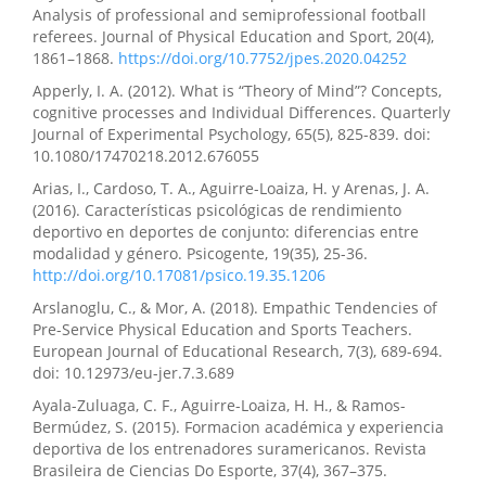
Analysis of professional and semiprofessional football
referees. Journal of Physical Education and Sport, 20(4),
1861–1868.
https://doi.org/10.7752/jpes.2020.04252
Apperly, I. A. (2012). What is “Theory of Mind”? Concepts,
cognitive processes and Individual Differences. Quarterly
Journal of Experimental Psychology, 65(5), 825-839. doi:
10.1080/17470218.2012.676055
Arias, I., Cardoso, T. A., Aguirre-Loaiza, H. y Arenas, J. A.
(2016). Características psicológicas de rendimiento
deportivo en deportes de conjunto: diferencias entre
modalidad y género. Psicogente, 19(35), 25-36.
http://doi.org/10.17081/psico.19.35.1206
Arslanoglu, C., & Mor, A. (2018). Empathic Tendencies of
Pre-Service Physical Education and Sports Teachers.
European Journal of Educational Research, 7(3), 689-694.
doi: 10.12973/eu-jer.7.3.689
Ayala-Zuluaga, C. F., Aguirre-Loaiza, H. H., & Ramos-
Bermúdez, S. (2015). Formacion académica y experiencia
deportiva de los entrenadores suramericanos. Revista
Brasileira de Ciencias Do Esporte, 37(4), 367–375.