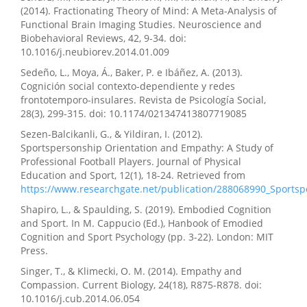
(2014). Fractionating Theory of Mind: A Meta-Analysis of
Functional Brain Imaging Studies. Neuroscience and
Biobehavioral Reviews, 42, 9-34. doi:
10.1016/j.neubiorev.2014.01.009
Sedeño, L., Moya, Á., Baker, P. e Ibáñez, A. (2013).
Cognición social contexto-dependiente y redes
frontotemporo-insulares. Revista de Psicología Social,
28(3), 299-315. doi: 10.1174/021347413807719085
Sezen-Balcikanli, G., & Yildiran, I. (2012).
Sportspersonship Orientation and Empathy: A Study of
Professional Football Players. Journal of Physical
Education and Sport, 12(1), 18-24. Retrieved from
https://www.researchgate.net/publication/288068990_Sportsp
Shapiro, L., & Spaulding, S. (2019). Embodied Cognition
and Sport. In M. Cappucio (Ed.), Hanbook of Emodied
Cognition and Sport Psychology (pp. 3-22). London: MIT
Press.
Singer, T., & Klimecki, O. M. (2014). Empathy and
Compassion. Current Biology, 24(18), R875-R878. doi:
10.1016/j.cub.2014.06.054