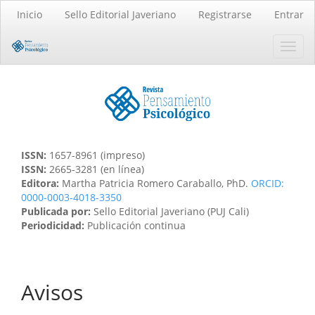
Navegación
Inicio
Sello Editorial Javeriano
Registrarse
Entrar
principal
Contenido
Toggl
principal
navig
Barra
lateral
ISSN:
1657-8961 (impreso)
ISSN:
2665-3281 (en línea)
Editora:
Martha Patricia Romero Caraballo, PhD.
ORCID:
0000-0003-4018-3350
Publicada por:
Sello Editorial Javeriano (PUJ Cali)
Periodicidad:
Publicación continua
Avisos