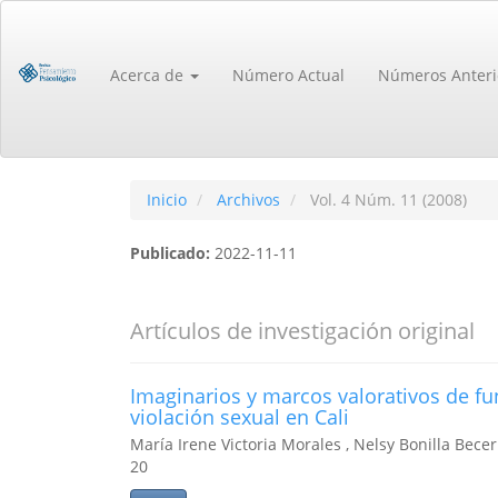
Navegación
principal
Contenido
Acerca de
Número Actual
Números Anteri
principal
Barra
lateral
Inicio
Archivos
Vol. 4 Núm. 11 (2008)
Publicado:
2022-11-11
Artículos de investigación original
Imaginarios y marcos valorativos de fun
violación sexual en Cali
María Irene Victoria Morales , Nelsy Bonilla Becer
20