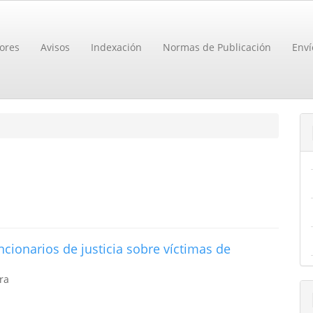
ores
Avisos
Indexación
Normas de Publicación
Enví
cionarios de justicia sobre víctimas de
ra