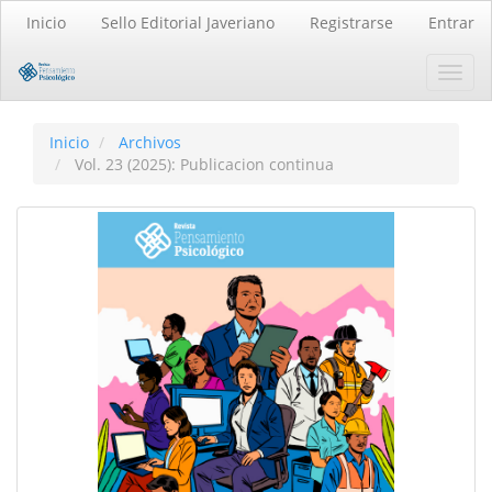
Navegación
Inicio
Sello Editorial Javeriano
Registrarse
Entrar
principal
Contenido
Toggl
principal
navig
Barra
lateral
Inicio
Archivos
Vol. 23 (2025): Publicacion continua